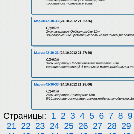
хорошие состояние,все есть.
Мария 42-30-33
(24.10.2012 21:35:26)
СДАЮ!!!
2ком.квартира Орджоникидзе 11т
3/4,современный ремонт,мебель,холодильник,телевизо
Мария 42-30-33
(24.10.2012 21:27:46)
СДАЮ!!!
3ком.квартиру Набережная/Космонавтов 22т
хорошие состояние,5-6 спальных мест,холодильник,
Мария 42-30-33
(24.10.2012 21:25:06)
СДАЮ!!!
2ком.квартира Дектярная 18т
8/10,хорошие состояние,пл.окна,мебель,холодильник,
Страницы:
1
2
3
4
5
6
7
8
9
21
22
23
24
25
26
27
28
29