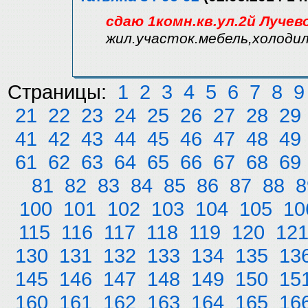
сдаю 1комн.кв.ул.2й Лучев
жил.участок.мебель,холодил
Страницы:
1
2
3
4
5
6
7
8
9
21
22
23
24
25
26
27
28
29
41
42
43
44
45
46
47
48
49
61
62
63
64
65
66
67
68
69
81
82
83
84
85
86
87
88
8
100
101
102
103
104
105
10
115
116
117
118
119
120
12
130
131
132
133
134
135
13
145
146
147
148
149
150
15
160
161
162
163
164
165
16