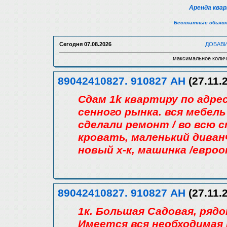
Аренда ква
Бесплатные объявл
Сегодня
07.08.2026
ДОБАВ
максимальное колич
89042410827. 910827 АН
(27.11.
Сдам 1k квартиру по адре
сенного рынка. вся мебель
сделали ремонт / во всю 
кровать, маленький диванч
новый х-к, машинка /евроо
89042410827. 910827 АН
(27.11.
1к. Большая Садовая, рядо
Имеется вся необходимая 