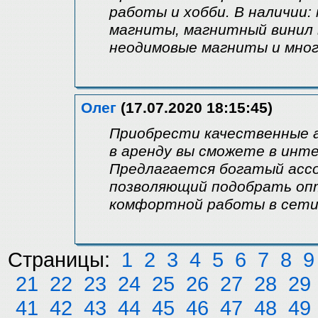
работы и хобби. В наличии:
магниты, магнитный винил 
неодимовые магниты и мно
Олег
(17.07.2020 18:15:45)
Приобрести качественные а
в аренду вы сможете в инте
Предлагается богатый асс
позволяющий подобрать опт
комфортной работы в сет
Страницы:
1
2
3
4
5
6
7
8
9
21
22
23
24
25
26
27
28
29
41
42
43
44
45
46
47
48
49