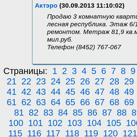
Актэро
(30.09.2013 11:10:02)
Продаю 3 комнатную квартир
лесная республика. Этаж 6/1
ремонтом. Метраж 81,9 кв.м
мил.руб.
Телефон (8452) 767-067
Страницы:
1
2
3
4
5
6
7
8
9
21
22
23
24
25
26
27
28
29
41
42
43
44
45
46
47
48
49
61
62
63
64
65
66
67
68
69
81
82
83
84
85
86
87
88
8
100
101
102
103
104
105
10
115
116
117
118
119
120
12