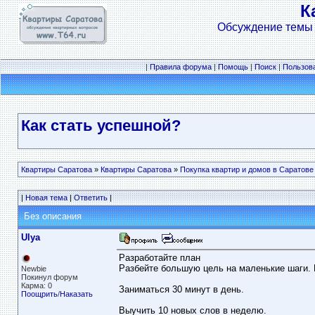
К
Обсуждение темы 
|
Правила форума
|
Помощь
|
Поиск
|
Пользов
Как стать успешной?
Квартиры Саратова
»
Квартиры Саратова
»
Покупка квартир и домов в Саратове
|
Новая тема
|
Ответить
|
Без описания
Ulya
Разработайте план
Разбейте большую цель на маленькие шаги. 
Newbie
Покинул форум
Карма: 0
Заниматься 30 минут в день.
Поощрить
/
Наказать
Выучить 10 новых слов в неделю.