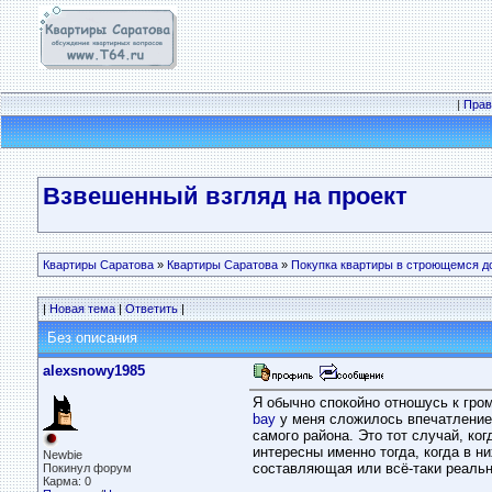
|
Прав
Взвешенный взгляд на проект
Квартиры Саратова
»
Квартиры Саратова
»
Покупка квартиры в строющемся д
|
Новая тема
|
Ответить
|
Без описания
alexsnowy1985
Я обычно спокойно отношусь к гром
bay
у меня сложилось впечатление, 
самого района. Это тот случай, ко
интересны именно тогда, когда в н
Newbie
составляющая или всё-таки реальн
Покинул форум
Карма: 0