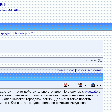
кт
а Саратова
страция
|
Забыли пароль?
|
[Страниц (1)]
|
Поиск в теме
|
Версия для печати
|
да стоит что-то действительно стоящее. Но в случае с
bluewaters
онятным сочетанием статуса, качества среды и перспективности
ть более широкой городской логики. Для меня такие проекты
 метры. Как считаете, здесь сильнее работает имиджевая