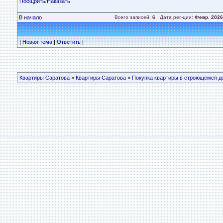
Поощрить
/
Наказать
В начало
Всего записей:
6
Дата рег-ции:
Февр. 2026
|
Новая тема
|
Ответить
|
Квартиры Саратова
»
Квартиры Саратова
»
Покупка квартиры в строющемся д