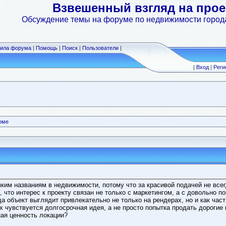
Взвешенный взгляд на прое
Обсуждение темы на форуме по недвижимости город
ила форума
|
Помощь
|
Поиск
|
Пользователи
|
|
Вход
|
Реги
оме
ким названиям в недвижимости, потому что за красивой подачей не всег
что интерес к проекту связан не только с маркетингом, а с довольно п
гда объект выглядит привлекательно не только на рендерах, но и как час
их чувствуется долгосрочная идея, а не просто попытка продать дорогие
ая ценность локации?