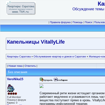
Ка
Обсуждение темы 
|
Правила форума
|
Помощь
|
Поиск
|
Пользов
Капельницы VitallyLife
Квартиры Саратова
»
Обслуживание квартир и домов в Саратове
»
Жилищно-ком
|
Новая тема
|
Ответить
|
Без описания
VeroNika15
Современный ритм жизни истощает организм 
работают медленно и усваиваются лишь част
Full Member
Покинул форум
вещества поступают прямо в кровь. VitallyLi
Карма: 0
программы инфузионной терапии.