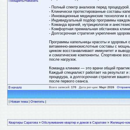
Поощрить
/
Наказать
- Полный спектр анализов перед процедурой.
- Клинически протестированные составы кап
- Инновационные медицинские технологии в о
- Индивидуальный подбор программы каждом
- Команда врачей, нутрициологов и анестезио
- Комфортная премиальная обстановка клини
- Долгосрочная стратегия укрепления здоров
Программы капельницы красоты и здоровья о
витаминно-аминокислотные составы с мощны
цинком восстанавливают иммунитет и выводя
и соматические компоненты. Спортивное вос
после нагрузок.
Команда клиники — это врачи общей практики
Каждый специалист работает на результат и 
процедура, а долгосрочная стратегия вашего
после первого сеанса.
В начало
Всего записей:
170
Дата рег-ции:
Март 2026
Отправле
|
Новая тема
|
Ответить
|
Квартиры Саратова
»
Обслуживание квартир и домов в Саратове
»
Жилищно-ком