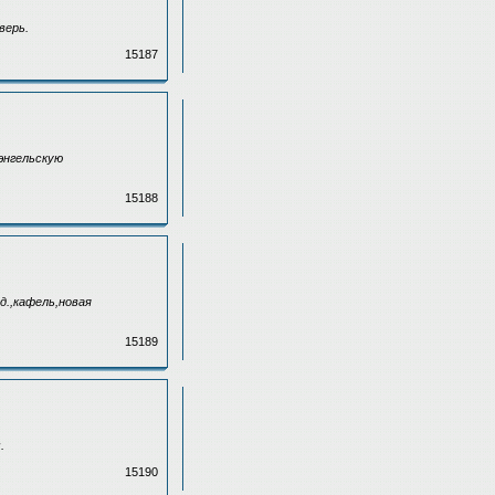
верь.
15187
энгельскую
15188
д.,кафель,новая
15189
.
15190