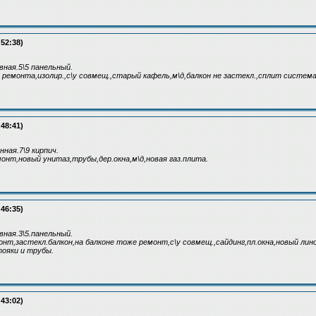
:52:38)
вная.5\5 панельный.
з ремонта,изолир.,с\у совмещ.,старый кафель,м\д,балкон не застекл.,сплит система
:48:41)
ная.7\9 кирпич.
монт,новый унитаз,трубы,дер.окна,м\д,новая газ.плита.
:46:35)
вная.3\5.панельный.
монт,застекл.балкон,на балконе тоже ремонт,с\у совмещ.,сайдинг,пл.окна,новый лин
ояки и трубы.
:43:02)