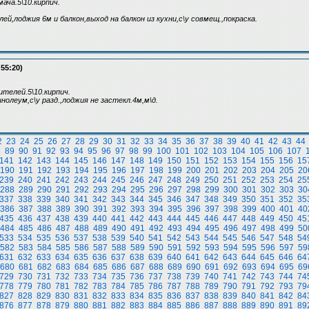
мача.5\10.кирпич.
й,лоджия 6м и балкон,выход на балкон из кухни,с\у совмещ.,покраска.
:55:20)
ителей.5\10.кирпич.
инолеум,с\у разд.,лоджия не застекл.4м,м\д.
2
23
24
25
26
27
28
29
30
31
32
33
34
35
36
37
38
39
40
41
42
43
44
8
89
90
91
92
93
94
95
96
97
98
99
100
101
102
103
104
105
106
107
141
142
143
144
145
146
147
148
149
150
151
152
153
154
155
156
15
190
191
192
193
194
195
196
197
198
199
200
201
202
203
204
205
20
239
240
241
242
243
244
245
246
247
248
249
250
251
252
253
254
25
288
289
290
291
292
293
294
295
296
297
298
299
300
301
302
303
30
337
338
339
340
341
342
343
344
345
346
347
348
349
350
351
352
35
386
387
388
389
390
391
392
393
394
395
396
397
398
399
400
401
40
435
436
437
438
439
440
441
442
443
444
445
446
447
448
449
450
45
484
485
486
487
488
489
490
491
492
493
494
495
496
497
498
499
50
533
534
535
536
537
538
539
540
541
542
543
544
545
546
547
548
54
582
583
584
585
586
587
588
589
590
591
592
593
594
595
596
597
59
631
632
633
634
635
636
637
638
639
640
641
642
643
644
645
646
64
680
681
682
683
684
685
686
687
688
689
690
691
692
693
694
695
69
729
730
731
732
733
734
735
736
737
738
739
740
741
742
743
744
74
778
779
780
781
782
783
784
785
786
787
788
789
790
791
792
793
79
827
828
829
830
831
832
833
834
835
836
837
838
839
840
841
842
84
876
877
878
879
880
881
882
883
884
885
886
887
888
889
890
891
89