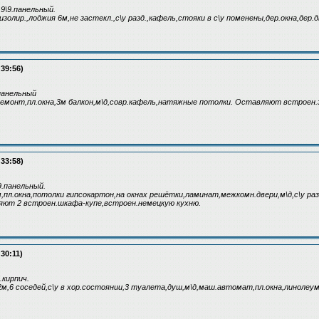
.9\9.панельный.
,изолир.,лоджия 6м,не застекл.,с\у разд.,кафель,стояки в с\у поменены,дер.окна,дер.д
:39:56)
 панельный
й ремонт,пл.окна,3м балкон,м\д,совр.кафель,натяжные потолки. Оставляют встроен.
:33:58)
9.панельный.
м,пл.окна,потолки гипсокартон,на окнах решётки,ламинат,межкомн.двери,м\д,с\у раз
яют 2 встроен.шкафа-купе,встроен.немецкую кухню.
:30:11)
.кирпич.
2м,6 соседей,с\у в хор.состоянии,3 туалета,душ,м\д,маш.автомат,пл.окна,линолеум