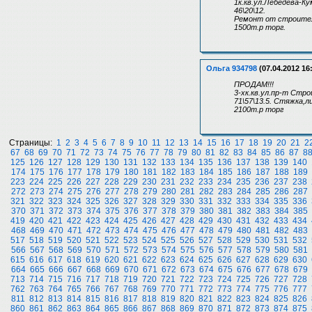
1к.кв.ул.Лебедева-Ку
46\20\12.
Ремонт от строителе
1500т.р торг.
Ольга 934798
(07.04.2012 16
ПРОДАМ!!!
3-хк.кв.ул.пр-т Стро
71\57\13.5. Стяжка,л
2100т.р торг
Страницы:
1
2
3
4
5
6
7
8
9
10
11
12
13
14
15
16
17
18
19
20
21
2
67
68
69
70
71
72
73
74
75
76
77
78
79
80
81
82
83
84
85
86
87
8
125
126
127
128
129
130
131
132
133
134
135
136
137
138
139
140
174
175
176
177
178
179
180
181
182
183
184
185
186
187
188
189
223
224
225
226
227
228
229
230
231
232
233
234
235
236
237
238
272
273
274
275
276
277
278
279
280
281
282
283
284
285
286
287
321
322
323
324
325
326
327
328
329
330
331
332
333
334
335
336
370
371
372
373
374
375
376
377
378
379
380
381
382
383
384
385
419
420
421
422
423
424
425
426
427
428
429
430
431
432
433
434
468
469
470
471
472
473
474
475
476
477
478
479
480
481
482
483
517
518
519
520
521
522
523
524
525
526
527
528
529
530
531
532
566
567
568
569
570
571
572
573
574
575
576
577
578
579
580
581
615
616
617
618
619
620
621
622
623
624
625
626
627
628
629
630
664
665
666
667
668
669
670
671
672
673
674
675
676
677
678
679
713
714
715
716
717
718
719
720
721
722
723
724
725
726
727
728
762
763
764
765
766
767
768
769
770
771
772
773
774
775
776
777
811
812
813
814
815
816
817
818
819
820
821
822
823
824
825
826
860
861
862
863
864
865
866
867
868
869
870
871
872
873
874
875