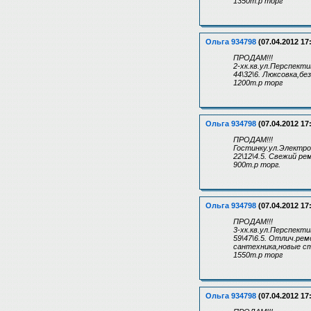
1350т.р торг
Ольга 934798
(07.04.2012 17
ПРОДАМ!!!
2-хк.кв.ул.Перспекти
44\32\6. Люксовка,бе
1200т.р торг
Ольга 934798
(07.04.2012 17
ПРОДАМ!!!
Гостинку.ул.Электрон
22\12\4.5. Свежий ре
900т.р торг.
Ольга 934798
(07.04.2012 17
ПРОДАМ!!!
3-хк.кв.ул.Перспекти
59\47\6.5. Отлич.ре
сантехника,новые ст
1550т.р торг
Ольга 934798
(07.04.2012 17