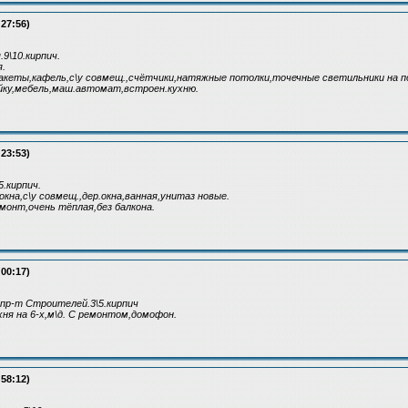
:27:56)
.9\10.кирпич.
я.
акеты,кафель,с\у совмещ.,счётчики,натяжные потолки,точечные светильники на п
ку,мебель,маш.автомат,встроен.кухню.
:23:53)
5.кирпич.
2 окна,с\у совмещ.,дер.окна,ванная,унитаз новые.
монт,очень тёплая,без балкона.
:00:17)
пр-т Строителей.3\5.кирпич
ухня на 6-х,м\д. С ремонтом,домофон.
:58:12)