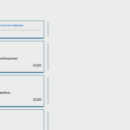
ться на главную
кондиционер.
15181
мебель.
15182