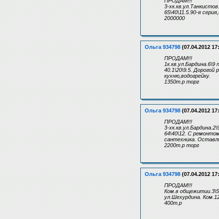
ПРОДАМ!!!
3-хк.кв.ул.Танкистов
65\40\11.5.90-я серия
2000000
Ольга 934798
(07.04.2012 17
ПРОДАМ!!!
1к.кв.ул.Бардина.6\9
40.1\20\9.5. Дорого
кухню,водогрейку.
1350т.р торг
Ольга 934798
(07.04.2012 17
ПРОДАМ!!!
3-хк.кв.ул.Бардина.2\
64\40\12. С ремонто
сантехника. Оставл
2200т.р торг
Ольга 934798
(07.04.2012 17
ПРОДАМ!!!
Ком.в общежитии.3\5
ул.Шехурдина. Ком.1
400т.р