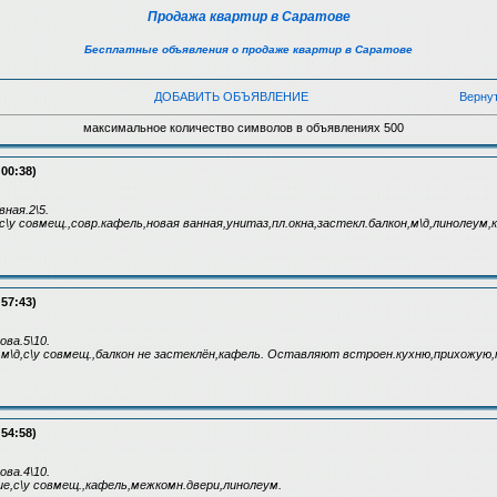
Продажа квартир в Саратове
Бесплатные объявления о продаже квартир в Саратове
ДОБАВИТЬ ОБЪЯВЛЕНИЕ
Верну
максимальное количество символов в объявлениях 500
:00:38)
вная.2\5.
с\у совмещ.,совр.кафель,новая ванная,унитаз,пл.окна,застекл.балкон,м\д,линолеум,
:57:43)
ова.5\10.
и,м\д,с\у совмещ.,балкон не застеклён,кафель. Оставляют встроен.кухню,прихожую,
:54:58)
ова.4\10.
ние,с\у совмещ.,кафель,межкомн.двери,линолеум.