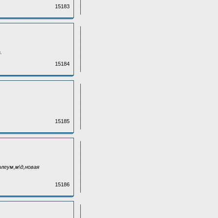
15183
.
15184
15185
олеум,м\д,новая
15186