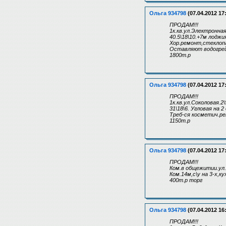
Ольга 934798
(07.04.2012 17
ПРОДАМ!!!
1к.кв.ул.Электронная
40.5\18\10.+7м лоджи
Хор.ремонт,стеклоп
Оставляют водогрей
1800т.р
Ольга 934798
(07.04.2012 17
ПРОДАМ!!!
1к.кв.ул.Соколовая.2\
31\18\6. Угловая на 
Треб-ся косметич.ре
1150т.р
Ольга 934798
(07.04.2012 17
ПРОДАМ!!!
Ком.в общежитии.ул.
Ком.14м,с\у на 3-х,к
400т.р торг
Ольга 934798
(07.04.2012 16
ПРОДАМ!!!