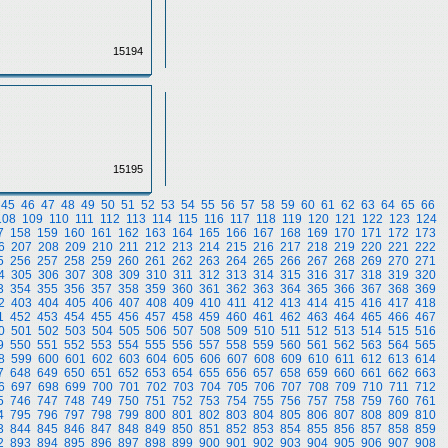
15194
15195
45
46
47
48
49
50
51
52
53
54
55
56
57
58
59
60
61
62
63
64
65
66
108
109
110
111
112
113
114
115
116
117
118
119
120
121
122
123
124
7
158
159
160
161
162
163
164
165
166
167
168
169
170
171
172
173
6
207
208
209
210
211
212
213
214
215
216
217
218
219
220
221
222
5
256
257
258
259
260
261
262
263
264
265
266
267
268
269
270
271
4
305
306
307
308
309
310
311
312
313
314
315
316
317
318
319
320
3
354
355
356
357
358
359
360
361
362
363
364
365
366
367
368
369
2
403
404
405
406
407
408
409
410
411
412
413
414
415
416
417
418
1
452
453
454
455
456
457
458
459
460
461
462
463
464
465
466
467
0
501
502
503
504
505
506
507
508
509
510
511
512
513
514
515
516
9
550
551
552
553
554
555
556
557
558
559
560
561
562
563
564
565
8
599
600
601
602
603
604
605
606
607
608
609
610
611
612
613
614
7
648
649
650
651
652
653
654
655
656
657
658
659
660
661
662
663
6
697
698
699
700
701
702
703
704
705
706
707
708
709
710
711
712
5
746
747
748
749
750
751
752
753
754
755
756
757
758
759
760
761
4
795
796
797
798
799
800
801
802
803
804
805
806
807
808
809
810
3
844
845
846
847
848
849
850
851
852
853
854
855
856
857
858
859
2
893
894
895
896
897
898
899
900
901
902
903
904
905
906
907
908