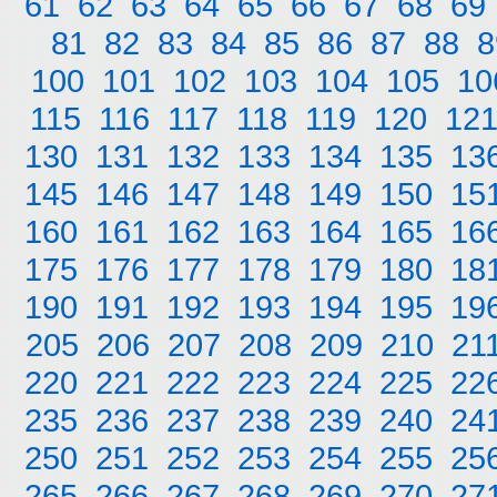
61
62
63
64
65
66
67
68
69
81
82
83
84
85
86
87
88
8
100
101
102
103
104
105
10
115
116
117
118
119
120
12
130
131
132
133
134
135
13
145
146
147
148
149
150
15
160
161
162
163
164
165
16
175
176
177
178
179
180
18
190
191
192
193
194
195
19
205
206
207
208
209
210
21
220
221
222
223
224
225
22
235
236
237
238
239
240
24
250
251
252
253
254
255
25
265
266
267
268
269
270
27