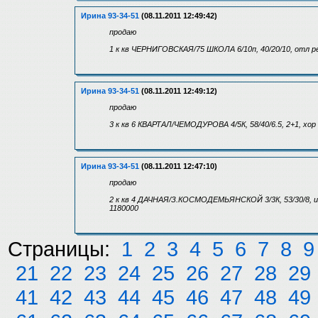
Ирина 93-34-51
(08.11.2011 12:49:42)
продаю
1 к кв ЧЕРНИГОВСКАЯ/75 ШКОЛА 6/10п, 40/20/10, отл ре
Ирина 93-34-51
(08.11.2011 12:49:12)
продаю
3 к кв 6 КВАРТАЛ/ЧЕМОДУРОВА 4/5К, 58/40/6.5, 2+1, хор
Ирина 93-34-51
(08.11.2011 12:47:10)
продаю
2 к кв 4 ДАЧНАЯ/З.КОСМОДЕМЬЯНСКОЙ 3/3К, 53/30/8, из
1180000
Страницы:
1
2
3
4
5
6
7
8
9
21
22
23
24
25
26
27
28
29
41
42
43
44
45
46
47
48
49