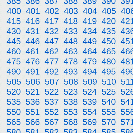
385
386
387
388
389
390
39
400
401
402
403
404
405
40
415
416
417
418
419
420
42
430
431
432
433
434
435
43
445
446
447
448
449
450
45
460
461
462
463
464
465
46
475
476
477
478
479
480
48
490
491
492
493
494
495
49
505
506
507
508
509
510
51
520
521
522
523
524
525
52
535
536
537
538
539
540
54
550
551
552
553
554
555
55
565
566
567
568
569
570
57
580
581
582
583
584
585
58