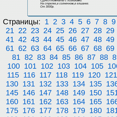
СДАЮ!!!Комнаты с хозяйками.
На стрелке,в солнечном,в елшанке.
От 3000р.
Страницы:
1
2
3
4
5
6
7
8
9
21
22
23
24
25
26
27
28
29
41
42
43
44
45
46
47
48
49
61
62
63
64
65
66
67
68
69
81
82
83
84
85
86
87
88
8
100
101
102
103
104
105
10
115
116
117
118
119
120
12
130
131
132
133
134
135
13
145
146
147
148
149
150
15
160
161
162
163
164
165
16
175
176
177
178
179
180
18