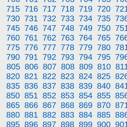
715
716
717
718
719
720
72
730
731
732
733
734
735
73
745
746
747
748
749
750
75
760
761
762
763
764
765
76
775
776
777
778
779
780
78
790
791
792
793
794
795
79
805
806
807
808
809
810
81
820
821
822
823
824
825
82
835
836
837
838
839
840
84
850
851
852
853
854
855
85
865
866
867
868
869
870
87
880
881
882
883
884
885
88
895
896
897
898
899
900
90