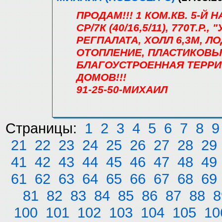
ПРОДАМ!!! 1 КОМ.КВ. 5-Й
СР/7К (40/16,5/11), 770Т.Р.,
РЕГПАЛАТА, ХОЛЛ 6,3М, Л
ОТОПЛЕНИЕ, ПЛАСТИКОВЫЕ
БЛАГОУСТРОЕННАЯ ТЕРРИ
ДОМОВ!!!
91-25-50-МИХАИЛ
Страницы:
1
2
3
4
5
6
7
8
9
21
22
23
24
25
26
27
28
29
41
42
43
44
45
46
47
48
49
61
62
63
64
65
66
67
68
69
81
82
83
84
85
86
87
88
8
100
101
102
103
104
105
10