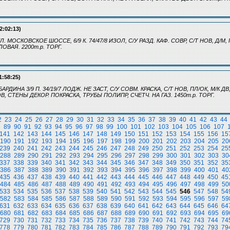
2:02:13)
УЛ. МОСКОВСКОЕ ШОССЕ, 6/9 К. 74/47/8 ИЗОЛ, С/У РАЗД. КАФ. СОВР, С/Т НОВ, Д/М,
ЛОВАЯ. 2200т.р. ТОРГ.
1:58:25)
БАРДИНА 3/9 П. 34/19/7 ЛОДЖ. НЕ ЗАСТ, С/У СОВМ. КРАСКА, С/Т НОВ, ПЛ/ОК, М/К Д
 СТЕНЫ ДЕКОР. ПОКРАСКА, ТРУБЫ ПОЛИПР, СЧЕТЧ. НА ГАЗ. 1450т.р. ТОРГ.
2
23
24
25
26
27
28
29
30
31
32
33
34
35
36
37
38
39
40
41
42
43
44
8
89
90
91
92
93
94
95
96
97
98
99
100
101
102
103
104
105
106
107
141
142
143
144
145
146
147
148
149
150
151
152
153
154
155
156
15
190
191
192
193
194
195
196
197
198
199
200
201
202
203
204
205
20
239
240
241
242
243
244
245
246
247
248
249
250
251
252
253
254
25
288
289
290
291
292
293
294
295
296
297
298
299
300
301
302
303
30
337
338
339
340
341
342
343
344
345
346
347
348
349
350
351
352
35
386
387
388
389
390
391
392
393
394
395
396
397
398
399
400
401
40
435
436
437
438
439
440
441
442
443
444
445
446
447
448
449
450
45
484
485
486
487
488
489
490
491
492
493
494
495
496
497
498
499
50
533
534
535
536
537
538
539
540
541
542
543
544
545
546
547
548
54
582
583
584
585
586
587
588
589
590
591
592
593
594
595
596
597
59
631
632
633
634
635
636
637
638
639
640
641
642
643
644
645
646
64
680
681
682
683
684
685
686
687
688
689
690
691
692
693
694
695
69
729
730
731
732
733
734
735
736
737
738
739
740
741
742
743
744
74
778
779
780
781
782
783
784
785
786
787
788
789
790
791
792
793
79