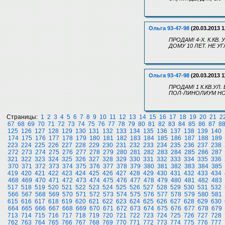
Ольга 93-47-98
(20.03.2013 1
ПРОДАМ! 4-Х. К.КВ. 
ДОМУ 10 ЛЕТ. НЕ УГ
Ольга 93-47-98
(20.03.2013 1
ПРОДАМ! 1 К.КВ.УЛ. 
ПОЛ-ЛИНОЛИУМ НОВ,
Страницы:
1
2
3
4
5
6
7
8
9
10
11
12
13
14
15
16
17
18
19
20
21
2
67
68
69
70
71
72
73
74
75
76
77
78
79
80
81
82
83
84
85
86
87
8
125
126
127
128
129
130
131
132
133
134
135
136
137
138
139
140
174
175
176
177
178
179
180
181
182
183
184
185
186
187
188
189
223
224
225
226
227
228
229
230
231
232
233
234
235
236
237
238
272
273
274
275
276
277
278
279
280
281
282
283
284
285
286
287
321
322
323
324
325
326
327
328
329
330
331
332
333
334
335
336
370
371
372
373
374
375
376
377
378
379
380
381
382
383
384
385
419
420
421
422
423
424
425
426
427
428
429
430
431
432
433
434
468
469
470
471
472
473
474
475
476
477
478
479
480
481
482
483
517
518
519
520
521
522
523
524
525
526
527
528
529
530
531
532
566
567
568
569
570
571
572
573
574
575
576
577
578
579
580
581
615
616
617
618
619
620
621
622
623
624
625
626
627
628
629
630
664
665
666
667
668
669
670
671
672
673
674
675
676
677
678
679
713
714
715
716
717
718
719
720
721
722
723
724
725
726
727
728
762
763
764
765
766
767
768
769
770
771
772
773
774
775
776
777