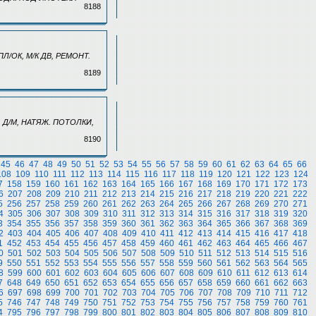
8188
 ПЛ/ОК, М/К ДВ, РЕМОНТ.
8189
В, Д/М, НАТЯЖ. ПОТОЛКИ,
8190
45
46
47
48
49
50
51
52
53
54
55
56
57
58
59
60
61
62
63
64
65
66
108
109
110
111
112
113
114
115
116
117
118
119
120
121
122
123
124
7
158
159
160
161
162
163
164
165
166
167
168
169
170
171
172
173
6
207
208
209
210
211
212
213
214
215
216
217
218
219
220
221
222
5
256
257
258
259
260
261
262
263
264
265
266
267
268
269
270
271
4
305
306
307
308
309
310
311
312
313
314
315
316
317
318
319
320
3
354
355
356
357
358
359
360
361
362
363
364
365
366
367
368
369
2
403
404
405
406
407
408
409
410
411
412
413
414
415
416
417
418
1
452
453
454
455
456
457
458
459
460
461
462
463
464
465
466
467
0
501
502
503
504
505
506
507
508
509
510
511
512
513
514
515
516
9
550
551
552
553
554
555
556
557
558
559
560
561
562
563
564
565
8
599
600
601
602
603
604
605
606
607
608
609
610
611
612
613
614
7
648
649
650
651
652
653
654
655
656
657
658
659
660
661
662
663
6
697
698
699
700
701
702
703
704
705
706
707
708
709
710
711
712
5
746
747
748
749
750
751
752
753
754
755
756
757
758
759
760
761
4
795
796
797
798
799
800
801
802
803
804
805
806
807
808
809
810