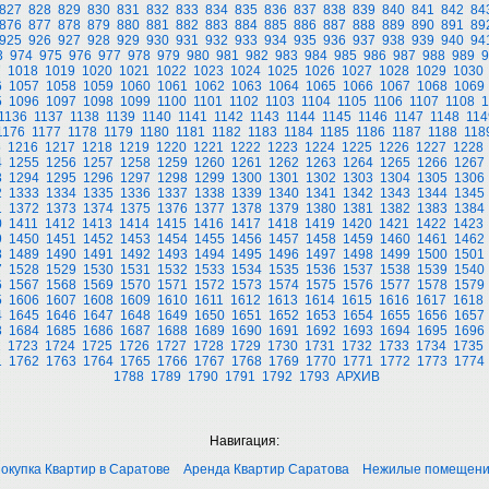
827
828
829
830
831
832
833
834
835
836
837
838
839
840
841
842
84
876
877
878
879
880
881
882
883
884
885
886
887
888
889
890
891
89
925
926
927
928
929
930
931
932
933
934
935
936
937
938
939
940
94
3
974
975
976
977
978
979
980
981
982
983
984
985
986
987
988
989
9
7
1018
1019
1020
1021
1022
1023
1024
1025
1026
1027
1028
1029
1030
6
1057
1058
1059
1060
1061
1062
1063
1064
1065
1066
1067
1068
1069
5
1096
1097
1098
1099
1100
1101
1102
1103
1104
1105
1106
1107
1108
1
1136
1137
1138
1139
1140
1141
1142
1143
1144
1145
1146
1147
1148
114
1176
1177
1178
1179
1180
1181
1182
1183
1184
1185
1186
1187
1188
118
5
1216
1217
1218
1219
1220
1221
1222
1223
1224
1225
1226
1227
1228
4
1255
1256
1257
1258
1259
1260
1261
1262
1263
1264
1265
1266
1267
3
1294
1295
1296
1297
1298
1299
1300
1301
1302
1303
1304
1305
1306
2
1333
1334
1335
1336
1337
1338
1339
1340
1341
1342
1343
1344
1345
1
1372
1373
1374
1375
1376
1377
1378
1379
1380
1381
1382
1383
1384
0
1411
1412
1413
1414
1415
1416
1417
1418
1419
1420
1421
1422
1423
9
1450
1451
1452
1453
1454
1455
1456
1457
1458
1459
1460
1461
1462
8
1489
1490
1491
1492
1493
1494
1495
1496
1497
1498
1499
1500
1501
7
1528
1529
1530
1531
1532
1533
1534
1535
1536
1537
1538
1539
1540
6
1567
1568
1569
1570
1571
1572
1573
1574
1575
1576
1577
1578
1579
5
1606
1607
1608
1609
1610
1611
1612
1613
1614
1615
1616
1617
1618
4
1645
1646
1647
1648
1649
1650
1651
1652
1653
1654
1655
1656
1657
3
1684
1685
1686
1687
1688
1689
1690
1691
1692
1693
1694
1695
1696
2
1723
1724
1725
1726
1727
1728
1729
1730
1731
1732
1733
1734
1735
1
1762
1763
1764
1765
1766
1767
1768
1769
1770
1771
1772
1773
1774
1788
1789
1790
1791
1792
1793
АРХИВ
Навигация:
окупка Квартир в Саратове
Аренда Квартир Саратова
Нежилые помещен