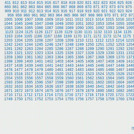
811
812
813
814
815
816
817
818
819
820
821
822
823
824
825
826
860
861
862
863
864
865
866
867
868
869
870
871
872
873
874
875
909
910
911
912
913
914
915
916
917
918
919
920
921
922
923
924
958
959
960
961
962
963
964
965
966
967
968
969
970
971
972
97
1005
1006
1007
1008
1009
1010
1011
1012
1013
1014
1015
1016
101
1044
1045
1046
1047
1048
1049
1050
1051
1052
1053
1054
1055
105
1083
1084
1085
1086
1087
1088
1089
1090
1091
1092
1093
1094
109
1123
1124
1125
1126
1127
1128
1129
1130
1131
1132
1133
1134
1135
1163
1164
1165
1166
1167
1168
1169
1170
1171
1172
1173
1174
1175
1203
1204
1205
1206
1207
1208
1209
1210
1211
1212
1213
1214
121
1242
1243
1244
1245
1246
1247
1248
1249
1250
1251
1252
1253
125
1281
1282
1283
1284
1285
1286
1287
1288
1289
1290
1291
1292
129
1320
1321
1322
1323
1324
1325
1326
1327
1328
1329
1330
1331
133
1359
1360
1361
1362
1363
1364
1365
1366
1367
1368
1369
1370
137
1398
1399
1400
1401
1402
1403
1404
1405
1406
1407
1408
1409
141
1437
1438
1439
1440
1441
1442
1443
1444
1445
1446
1447
1448
144
1476
1477
1478
1479
1480
1481
1482
1483
1484
1485
1486
1487
148
1515
1516
1517
1518
1519
1520
1521
1522
1523
1524
1525
1526
152
1554
1555
1556
1557
1558
1559
1560
1561
1562
1563
1564
1565
156
1593
1594
1595
1596
1597
1598
1599
1600
1601
1602
1603
1604
160
1632
1633
1634
1635
1636
1637
1638
1639
1640
1641
1642
1643
164
1671
1672
1673
1674
1675
1676
1677
1678
1679
1680
1681
1682
168
1710
1711
1712
1713
1714
1715
1716
1717
1718
1719
1720
1721
172
1749
1750
1751
1752
1753
1754
1755
1756
1757
1758
1759
1760
176
П