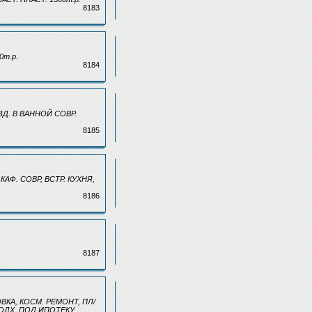
8183
0т.р.
8184
РАЗД. В ВАННОЙ СОВР.
8185
. КАФ. СОВР, ВСТР. КУХНЯ,
8186
8187
ОВКА, КОСМ. РЕМОНТ, ПЛ/
 ПОДХ. ПОД ИПОТЕКУ.