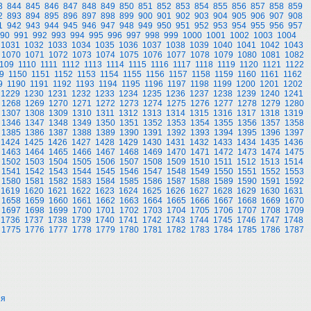
3
844
845
846
847
848
849
850
851
852
853
854
855
856
857
858
859
2
893
894
895
896
897
898
899
900
901
902
903
904
905
906
907
908
1
942
943
944
945
946
947
948
949
950
951
952
953
954
955
956
957
90
991
992
993
994
995
996
997
998
999
1000
1001
1002
1003
1004
1031
1032
1033
1034
1035
1036
1037
1038
1039
1040
1041
1042
1043
1070
1071
1072
1073
1074
1075
1076
1077
1078
1079
1080
1081
1082
109
1110
1111
1112
1113
1114
1115
1116
1117
1118
1119
1120
1121
1122
9
1150
1151
1152
1153
1154
1155
1156
1157
1158
1159
1160
1161
1162
9
1190
1191
1192
1193
1194
1195
1196
1197
1198
1199
1200
1201
1202
1229
1230
1231
1232
1233
1234
1235
1236
1237
1238
1239
1240
1241
1268
1269
1270
1271
1272
1273
1274
1275
1276
1277
1278
1279
1280
1307
1308
1309
1310
1311
1312
1313
1314
1315
1316
1317
1318
1319
1346
1347
1348
1349
1350
1351
1352
1353
1354
1355
1356
1357
1358
1385
1386
1387
1388
1389
1390
1391
1392
1393
1394
1395
1396
1397
1424
1425
1426
1427
1428
1429
1430
1431
1432
1433
1434
1435
1436
1463
1464
1465
1466
1467
1468
1469
1470
1471
1472
1473
1474
1475
1502
1503
1504
1505
1506
1507
1508
1509
1510
1511
1512
1513
1514
1541
1542
1543
1544
1545
1546
1547
1548
1549
1550
1551
1552
1553
1580
1581
1582
1583
1584
1585
1586
1587
1588
1589
1590
1591
1592
1619
1620
1621
1622
1623
1624
1625
1626
1627
1628
1629
1630
1631
1658
1659
1660
1661
1662
1663
1664
1665
1666
1667
1668
1669
1670
1697
1698
1699
1700
1701
1702
1703
1704
1705
1706
1707
1708
1709
1736
1737
1738
1739
1740
1741
1742
1743
1744
1745
1746
1747
1748
1775
1776
1777
1778
1779
1780
1781
1782
1783
1784
1785
1786
1787
ия