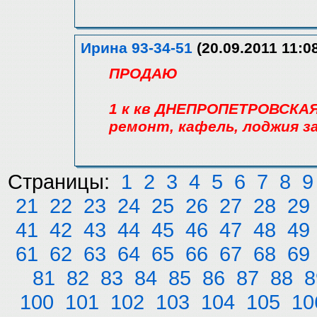
Ирина 93-34-51
(20.09.2011 11:0
ПРОДАЮ
1 к кв ДНЕПРОПЕТРОВСКАЯ/
ремонт, кафель, лоджия з
Страницы:
1
2
3
4
5
6
7
8
9
21
22
23
24
25
26
27
28
29
41
42
43
44
45
46
47
48
49
61
62
63
64
65
66
67
68
69
81
82
83
84
85
86
87
88
8
100
101
102
103
104
105
10