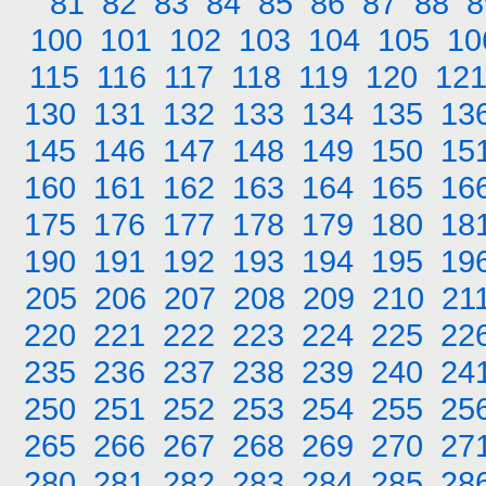
81
82
83
84
85
86
87
88
8
100
101
102
103
104
105
10
115
116
117
118
119
120
12
130
131
132
133
134
135
13
145
146
147
148
149
150
15
160
161
162
163
164
165
16
175
176
177
178
179
180
18
190
191
192
193
194
195
19
205
206
207
208
209
210
21
220
221
222
223
224
225
22
235
236
237
238
239
240
24
250
251
252
253
254
255
25
265
266
267
268
269
270
27
280
281
282
283
284
285
28