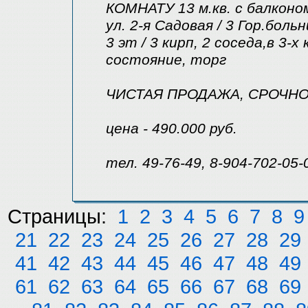
КОМНАТУ 13 м.кв. с балконо
ул. 2-я Садовая / 3 Гор.боль
3 эт / 3 кирп, 2 соседа,в 3-х
состояние, торг
ЧИСТАЯ ПРОДАЖА, СРОЧНО 
цена - 490.000 руб.
тел. 49-76-49, 8-904-702-05-
Страницы:
1
2
3
4
5
6
7
8
9
21
22
23
24
25
26
27
28
29
41
42
43
44
45
46
47
48
49
61
62
63
64
65
66
67
68
69