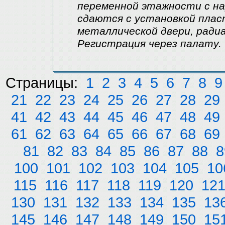
переменной этажности с н
сдаются с установкой плас
металлической двери, ради
Регистрация через палату. ЧП
Страницы:
1
2
3
4
5
6
7
8
9
21
22
23
24
25
26
27
28
29
41
42
43
44
45
46
47
48
49
61
62
63
64
65
66
67
68
69
81
82
83
84
85
86
87
88
8
100
101
102
103
104
105
10
115
116
117
118
119
120
12
130
131
132
133
134
135
13
145
146
147
148
149
150
15