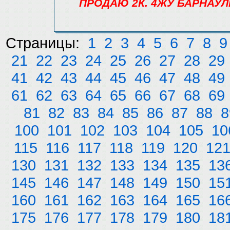
ПРОДАЮ 2К. 4ЖУ БАРНАУЛЬ
Страницы:
1
2
3
4
5
6
7
8
9
21
22
23
24
25
26
27
28
29
41
42
43
44
45
46
47
48
49
61
62
63
64
65
66
67
68
69
81
82
83
84
85
86
87
88
8
100
101
102
103
104
105
10
115
116
117
118
119
120
12
130
131
132
133
134
135
13
145
146
147
148
149
150
15
160
161
162
163
164
165
16
175
176
177
178
179
180
18