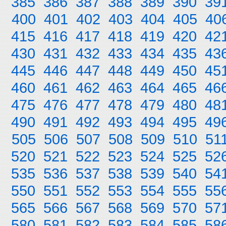
385
386
387
388
389
390
39
400
401
402
403
404
405
40
415
416
417
418
419
420
42
430
431
432
433
434
435
43
445
446
447
448
449
450
45
460
461
462
463
464
465
46
475
476
477
478
479
480
48
490
491
492
493
494
495
49
505
506
507
508
509
510
51
520
521
522
523
524
525
52
535
536
537
538
539
540
54
550
551
552
553
554
555
55
565
566
567
568
569
570
57
580
581
582
583
584
585
58