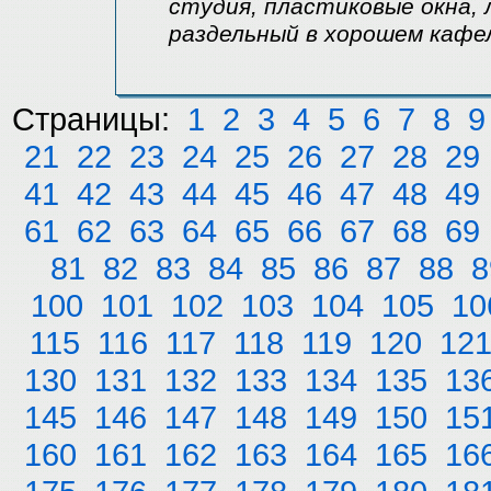
студия, пластиковые окна, 
раздельный в хорошем кафел
Страницы:
1
2
3
4
5
6
7
8
9
21
22
23
24
25
26
27
28
29
41
42
43
44
45
46
47
48
49
61
62
63
64
65
66
67
68
69
81
82
83
84
85
86
87
88
8
100
101
102
103
104
105
10
115
116
117
118
119
120
12
130
131
132
133
134
135
13
145
146
147
148
149
150
15
160
161
162
163
164
165
16