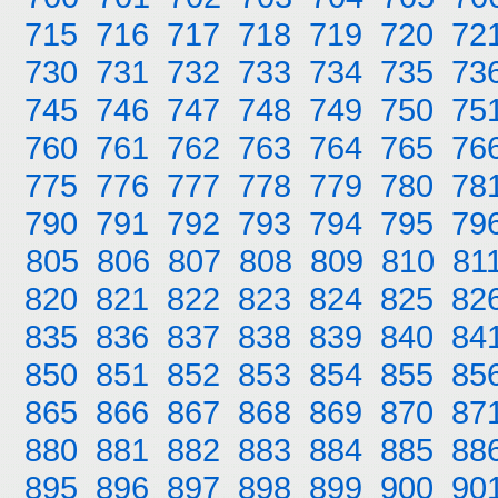
715
716
717
718
719
720
72
730
731
732
733
734
735
73
745
746
747
748
749
750
75
760
761
762
763
764
765
76
775
776
777
778
779
780
78
790
791
792
793
794
795
79
805
806
807
808
809
810
81
820
821
822
823
824
825
82
835
836
837
838
839
840
84
850
851
852
853
854
855
85
865
866
867
868
869
870
87
880
881
882
883
884
885
88
895
896
897
898
899
900
90