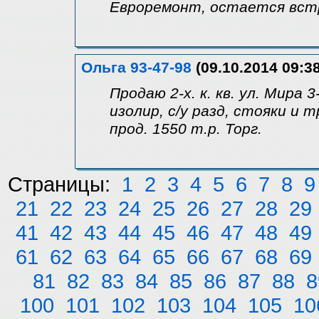
Евроремонт, остается встр.
Ольга 93-47-98
(09.10.2014 09:3
Продаю 2-х. к. кв. ул. Мира 
изолир, с/у разд, стояки и 
прод. 1550 т.р. Торг.
Страницы:
1
2
3
4
5
6
7
8
9
21
22
23
24
25
26
27
28
29
41
42
43
44
45
46
47
48
49
61
62
63
64
65
66
67
68
69
81
82
83
84
85
86
87
88
8
100
101
102
103
104
105
10