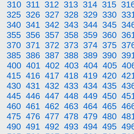
310
311
312
313
314
315
31
325
326
327
328
329
330
33
340
341
342
343
344
345
34
355
356
357
358
359
360
36
370
371
372
373
374
375
37
385
386
387
388
389
390
39
400
401
402
403
404
405
40
415
416
417
418
419
420
42
430
431
432
433
434
435
43
445
446
447
448
449
450
45
460
461
462
463
464
465
46
475
476
477
478
479
480
48
490
491
492
493
494
495
49