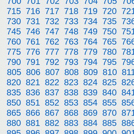
700
701
702
703
704
705
70
715
716
717
718
719
720
72
730
731
732
733
734
735
73
745
746
747
748
749
750
75
760
761
762
763
764
765
76
775
776
777
778
779
780
78
790
791
792
793
794
795
79
805
806
807
808
809
810
81
820
821
822
823
824
825
82
835
836
837
838
839
840
84
850
851
852
853
854
855
85
865
866
867
868
869
870
87
880
881
882
883
884
885
88
895
896
897
898
899
900
90