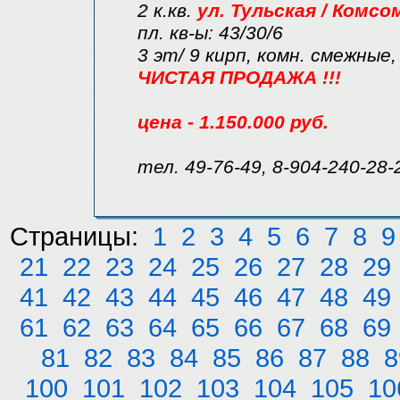
2 к.кв.
ул. Тульская / Комсо
пл. кв-ы: 43/30/6
3 эт/ 9 кирп, комн. смежные,
ЧИСТАЯ ПРОДАЖА !!!
цена - 1.150.000 руб.
тел. 49-76-49, 8-904-240-28-
Страницы:
1
2
3
4
5
6
7
8
9
21
22
23
24
25
26
27
28
29
41
42
43
44
45
46
47
48
49
61
62
63
64
65
66
67
68
69
81
82
83
84
85
86
87
88
8
100
101
102
103
104
105
10