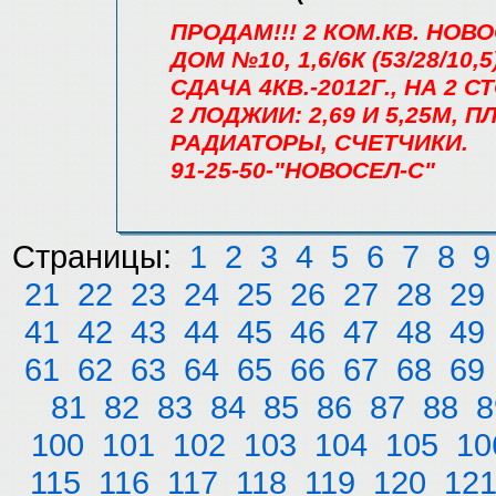
ПРОДАМ!!! 2 КОМ.КВ. НОВ
ДОМ №10, 1,6/6К (53/28/10
СДАЧА 4КВ.-2012Г., НА 2 
2 ЛОДЖИИ: 2,69 И 5,25М,
РАДИАТОРЫ, СЧЕТЧИКИ.
91-25-50-"НОВОСЕЛ-С"
Страницы:
1
2
3
4
5
6
7
8
9
21
22
23
24
25
26
27
28
29
41
42
43
44
45
46
47
48
49
61
62
63
64
65
66
67
68
69
81
82
83
84
85
86
87
88
8
100
101
102
103
104
105
10
115
116
117
118
119
120
12