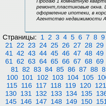
Продаю 1 комнатную квартир
ремонт,пластиковые окна. 
оформление ипотеки, в коро
Агентство недвижимости 
Страницы:
1
2
3
4
5
6
7
8
9
21
22
23
24
25
26
27
28
29
41
42
43
44
45
46
47
48
49
61
62
63
64
65
66
67
68
69
81
82
83
84
85
86
87
88
8
100
101
102
103
104
105
10
115
116
117
118
119
120
12
130
131
132
133
134
135
13
145
146
147
148
149
150
15