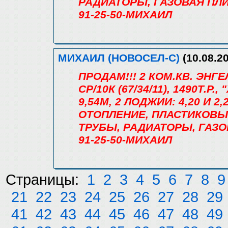
РАДИАТОРЫ, ГАЗОВАЯ ПЛИ
91-25-50-МИХАИЛ
МИХАИЛ (НОВОСЕЛ-С)
(10.08.20
ПРОДАМ!!! 2 КОМ.КВ. ЭНГ
СР/10К (67/34/11), 1490Т.Р.
9,54М, 2 ЛОДЖИИ: 4,20 И 
ОТОПЛЕНИЕ, ПЛАСТИКОВЫ
ТРУБЫ, РАДИАТОРЫ, ГАЗО
91-25-50-МИХАИЛ
Страницы:
1
2
3
4
5
6
7
8
9
21
22
23
24
25
26
27
28
29
41
42
43
44
45
46
47
48
49