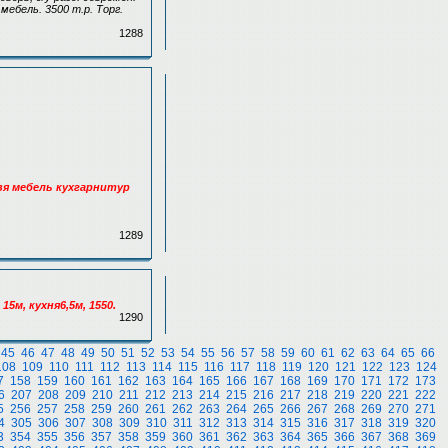
мебель. 3500 т.р. Торг.
1288
я мебель кухгарнитур
1289
5м, кухня6,5м, 1550.
1290
45
46
47
48
49
50
51
52
53
54
55
56
57
58
59
60
61
62
63
64
65
66
108
109
110
111
112
113
114
115
116
117
118
119
120
121
122
123
124
7
158
159
160
161
162
163
164
165
166
167
168
169
170
171
172
173
6
207
208
209
210
211
212
213
214
215
216
217
218
219
220
221
222
5
256
257
258
259
260
261
262
263
264
265
266
267
268
269
270
271
4
305
306
307
308
309
310
311
312
313
314
315
316
317
318
319
320
3
354
355
356
357
358
359
360
361
362
363
364
365
366
367
368
369