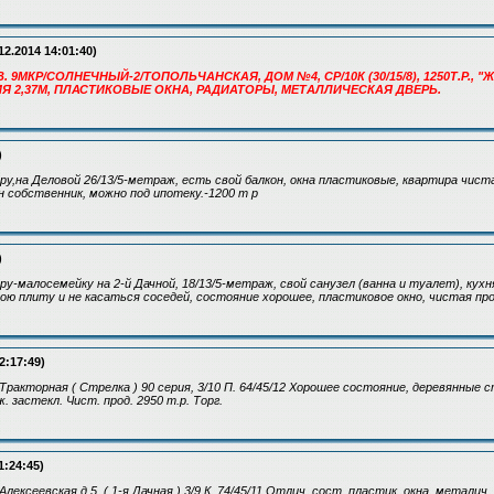
12.2014 14:01:40)
. 9МКР/СОЛНЕЧНЫЙ-2/ТОПОЛЬЧАНСКАЯ, ДОМ №4, СР/10К (30/15/8), 1250Т.Р., "ЖБ
ИЯ 2,37М, ПЛАСТИКОВЫЕ ОКНА, РАДИАТОРЫ, МЕТАЛЛИЧЕСКАЯ ДВЕРЬ.
)
ру,на Деловой 26/13/5-метраж, есть свой балкон, окна пластиковые, квартира чист
н собственник, можно под ипотеку.-1200 т р
)
у-малосемейку на 2-й Дачной, 18/13/5-метраж, свой санузел (ванна и туалет), кухн
ю плиту и не касаться соседей, состояние хорошее, пластиковое окно, чистая про
2:17:49)
л. Тракторная ( Стрелка ) 90 серия, 3/10 П. 64/45/12 Хорошее состояние, деревянные
ж. застекл. Чист. прод. 2950 т.р. Торг.
1:24:45)
. Алексеевская д 5, ( 1-я Дачная ) 3/9 К. 74/45/11 Отлич. сост, пластик. окна, металич.