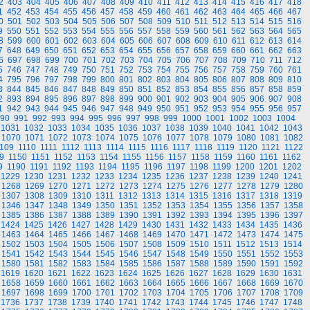
2
403
404
405
406
407
408
409
410
411
412
413
414
415
416
417
418
1
452
453
454
455
456
457
458
459
460
461
462
463
464
465
466
467
0
501
502
503
504
505
506
507
508
509
510
511
512
513
514
515
516
9
550
551
552
553
554
555
556
557
558
559
560
561
562
563
564
565
8
599
600
601
602
603
604
605
606
607
608
609
610
611
612
613
614
7
648
649
650
651
652
653
654
655
656
657
658
659
660
661
662
663
6
697
698
699
700
701
702
703
704
705
706
707
708
709
710
711
712
5
746
747
748
749
750
751
752
753
754
755
756
757
758
759
760
761
4
795
796
797
798
799
800
801
802
803
804
805
806
807
808
809
810
3
844
845
846
847
848
849
850
851
852
853
854
855
856
857
858
859
2
893
894
895
896
897
898
899
900
901
902
903
904
905
906
907
908
1
942
943
944
945
946
947
948
949
950
951
952
953
954
955
956
957
90
991
992
993
994
995
996
997
998
999
1000
1001
1002
1003
1004
1031
1032
1033
1034
1035
1036
1037
1038
1039
1040
1041
1042
1043
1070
1071
1072
1073
1074
1075
1076
1077
1078
1079
1080
1081
1082
109
1110
1111
1112
1113
1114
1115
1116
1117
1118
1119
1120
1121
1122
9
1150
1151
1152
1153
1154
1155
1156
1157
1158
1159
1160
1161
1162
9
1190
1191
1192
1193
1194
1195
1196
1197
1198
1199
1200
1201
1202
1229
1230
1231
1232
1233
1234
1235
1236
1237
1238
1239
1240
1241
1268
1269
1270
1271
1272
1273
1274
1275
1276
1277
1278
1279
1280
1307
1308
1309
1310
1311
1312
1313
1314
1315
1316
1317
1318
1319
1346
1347
1348
1349
1350
1351
1352
1353
1354
1355
1356
1357
1358
1385
1386
1387
1388
1389
1390
1391
1392
1393
1394
1395
1396
1397
1424
1425
1426
1427
1428
1429
1430
1431
1432
1433
1434
1435
1436
1463
1464
1465
1466
1467
1468
1469
1470
1471
1472
1473
1474
1475
1502
1503
1504
1505
1506
1507
1508
1509
1510
1511
1512
1513
1514
1541
1542
1543
1544
1545
1546
1547
1548
1549
1550
1551
1552
1553
1580
1581
1582
1583
1584
1585
1586
1587
1588
1589
1590
1591
1592
1619
1620
1621
1622
1623
1624
1625
1626
1627
1628
1629
1630
1631
1658
1659
1660
1661
1662
1663
1664
1665
1666
1667
1668
1669
1670
1697
1698
1699
1700
1701
1702
1703
1704
1705
1706
1707
1708
1709
1736
1737
1738
1739
1740
1741
1742
1743
1744
1745
1746
1747
1748