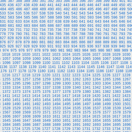
386
387
388
389
390
391
392
393
394
395
396
397
398
399
400
401
40
435
436
437
438
439
440
441
442
443
444
445
446
447
448
449
450
45
484
485
486
487
488
489
490
491
492
493
494
495
496
497
498
499
50
533
534
535
536
537
538
539
540
541
542
543
544
545
546
547
548
54
582
583
584
585
586
587
588
589
590
591
592
593
594
595
596
597
59
631
632
633
634
635
636
637
638
639
640
641
642
643
644
645
646
64
680
681
682
683
684
685
686
687
688
689
690
691
692
693
694
695
69
729
730
731
732
733
734
735
736
737
738
739
740
741
742
743
744
74
778
779
780
781
782
783
784
785
786
787
788
789
790
791
792
793
79
827
828
829
830
831
832
833
834
835
836
837
838
839
840
841
842
84
876
877
878
879
880
881
882
883
884
885
886
887
888
889
890
891
89
925
926
927
928
929
930
931
932
933
934
935
936
937
938
939
940
94
3
974
975
976
977
978
979
980
981
982
983
984
985
986
987
988
989
9
7
1018
1019
1020
1021
1022
1023
1024
1025
1026
1027
1028
1029
1030
6
1057
1058
1059
1060
1061
1062
1063
1064
1065
1066
1067
1068
1069
5
1096
1097
1098
1099
1100
1101
1102
1103
1104
1105
1106
1107
1108
1
1136
1137
1138
1139
1140
1141
1142
1143
1144
1145
1146
1147
1148
114
1176
1177
1178
1179
1180
1181
1182
1183
1184
1185
1186
1187
1188
118
5
1216
1217
1218
1219
1220
1221
1222
1223
1224
1225
1226
1227
1228
4
1255
1256
1257
1258
1259
1260
1261
1262
1263
1264
1265
1266
1267
3
1294
1295
1296
1297
1298
1299
1300
1301
1302
1303
1304
1305
1306
2
1333
1334
1335
1336
1337
1338
1339
1340
1341
1342
1343
1344
1345
1
1372
1373
1374
1375
1376
1377
1378
1379
1380
1381
1382
1383
1384
0
1411
1412
1413
1414
1415
1416
1417
1418
1419
1420
1421
1422
1423
9
1450
1451
1452
1453
1454
1455
1456
1457
1458
1459
1460
1461
1462
8
1489
1490
1491
1492
1493
1494
1495
1496
1497
1498
1499
1500
1501
7
1528
1529
1530
1531
1532
1533
1534
1535
1536
1537
1538
1539
1540
6
1567
1568
1569
1570
1571
1572
1573
1574
1575
1576
1577
1578
1579
5
1606
1607
1608
1609
1610
1611
1612
1613
1614
1615
1616
1617
1618
4
1645
1646
1647
1648
1649
1650
1651
1652
1653
1654
1655
1656
1657
3
1684
1685
1686
1687
1688
1689
1690
1691
1692
1693
1694
1695
1696
2
1723
1724
1725
1726
1727
1728
1729
1730
1731
1732
1733
1734
1735