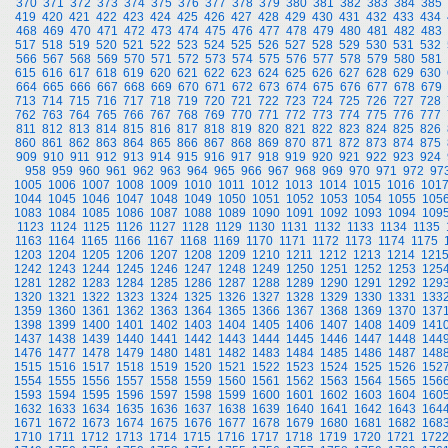
370
371
372
373
374
375
376
377
378
379
380
381
382
383
384
385
419
420
421
422
423
424
425
426
427
428
429
430
431
432
433
434
468
469
470
471
472
473
474
475
476
477
478
479
480
481
482
483
517
518
519
520
521
522
523
524
525
526
527
528
529
530
531
532
566
567
568
569
570
571
572
573
574
575
576
577
578
579
580
581
615
616
617
618
619
620
621
622
623
624
625
626
627
628
629
630
664
665
666
667
668
669
670
671
672
673
674
675
676
677
678
679
713
714
715
716
717
718
719
720
721
722
723
724
725
726
727
728
762
763
764
765
766
767
768
769
770
771
772
773
774
775
776
777
811
812
813
814
815
816
817
818
819
820
821
822
823
824
825
826
860
861
862
863
864
865
866
867
868
869
870
871
872
873
874
875
909
910
911
912
913
914
915
916
917
918
919
920
921
922
923
924
958
959
960
961
962
963
964
965
966
967
968
969
970
971
972
97
1005
1006
1007
1008
1009
1010
1011
1012
1013
1014
1015
1016
101
1044
1045
1046
1047
1048
1049
1050
1051
1052
1053
1054
1055
105
1083
1084
1085
1086
1087
1088
1089
1090
1091
1092
1093
1094
109
1123
1124
1125
1126
1127
1128
1129
1130
1131
1132
1133
1134
1135
1163
1164
1165
1166
1167
1168
1169
1170
1171
1172
1173
1174
1175
1203
1204
1205
1206
1207
1208
1209
1210
1211
1212
1213
1214
121
1242
1243
1244
1245
1246
1247
1248
1249
1250
1251
1252
1253
125
1281
1282
1283
1284
1285
1286
1287
1288
1289
1290
1291
1292
129
1320
1321
1322
1323
1324
1325
1326
1327
1328
1329
1330
1331
133
1359
1360
1361
1362
1363
1364
1365
1366
1367
1368
1369
1370
137
1398
1399
1400
1401
1402
1403
1404
1405
1406
1407
1408
1409
141
1437
1438
1439
1440
1441
1442
1443
1444
1445
1446
1447
1448
144
1476
1477
1478
1479
1480
1481
1482
1483
1484
1485
1486
1487
148
1515
1516
1517
1518
1519
1520
1521
1522
1523
1524
1525
1526
152
1554
1555
1556
1557
1558
1559
1560
1561
1562
1563
1564
1565
156
1593
1594
1595
1596
1597
1598
1599
1600
1601
1602
1603
1604
160
1632
1633
1634
1635
1636
1637
1638
1639
1640
1641
1642
1643
164
1671
1672
1673
1674
1675
1676
1677
1678
1679
1680
1681
1682
168
1710
1711
1712
1713
1714
1715
1716
1717
1718
1719
1720
1721
172