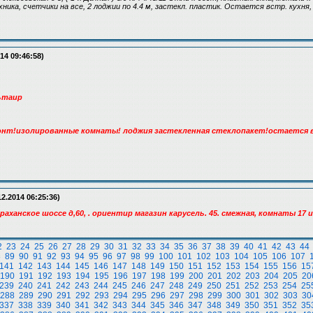
ника, счетчики на все, 2 лоджии по 4.4 м, застекл. пластик. Остается встр. кухня, 
14 09:46:58)
ьтаир
нт!изолированные комнаты! лоджия застекленная стеклопакет!остается в
12.2014 06:25:36)
ханское шоссе д,60, . ориентир магазин карусель. 45. смежная, комнаты 17 и 1
2
23
24
25
26
27
28
29
30
31
32
33
34
35
36
37
38
39
40
41
42
43
44
8
89
90
91
92
93
94
95
96
97
98
99
100
101
102
103
104
105
106
107
141
142
143
144
145
146
147
148
149
150
151
152
153
154
155
156
15
190
191
192
193
194
195
196
197
198
199
200
201
202
203
204
205
20
239
240
241
242
243
244
245
246
247
248
249
250
251
252
253
254
25
288
289
290
291
292
293
294
295
296
297
298
299
300
301
302
303
30
337
338
339
340
341
342
343
344
345
346
347
348
349
350
351
352
35