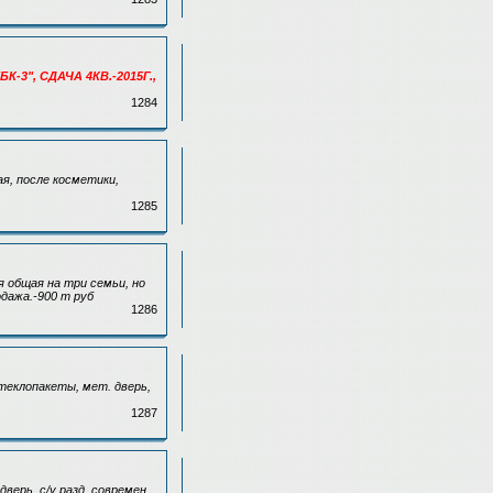
К-3", СДАЧА 4КВ.-2015Г.,
1284
ая, после косметики,
1285
я общая на три семьи, но
дажа.-900 т руб
1286
 стеклопакеты, мет. дверь,
1287
 дверь, с/у разд. современ.