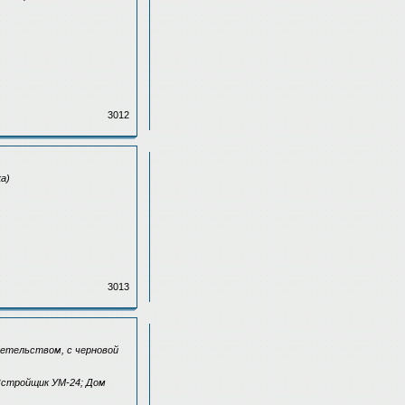
3012
а)
3013
детельством, с черновой
Зстройщик УМ-24; Дом