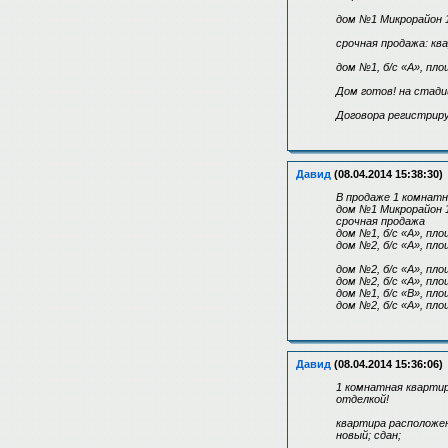
дом №1 Микрорайон 1
срочная продажа: кв
дом №1, б/с «А», площ
Дом готов! на стади
Договора регистриру
Давид
(08.04.2014 15:38:30)
В продаже 1 комнатн
дом №1 Микрорайон 1
срочная продажа
дом №1, б/с «А», площ
дом №2, б/с «А», площ
дом №2, б/с «А», площ
дом №2, б/с «А», площ
дом №1, б/с «В», площ
дом №2, б/с «А», площ
Давид
(08.04.2014 15:36:06)
1 комнатная квартир
отделкой!
квартира расположен
новый; сдан;