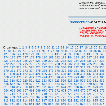
Документы готовы, 
под маяк во всей кв
плита и газовый сче
"НОВОСЕЛ-С"
(08.04.2014 1
ПРОДАМ!!! 2 КОМ.КВ
СВИДЕТЕЛЬСТВО, Н
ПЛИТА, СРОЧНО!
700-150; 91-25-50-
Страницы:
1
2
3
4
5
6
7
8
9
10
11
12
13
14
15
16
17
18
19
20
21
2
67
68
69
70
71
72
73
74
75
76
77
78
79
80
81
82
83
84
85
86
87
8
125
126
127
128
129
130
131
132
133
134
135
136
137
138
139
140
174
175
176
177
178
179
180
181
182
183
184
185
186
187
188
189
223
224
225
226
227
228
229
230
231
232
233
234
235
236
237
238
272
273
274
275
276
277
278
279
280
281
282
283
284
285
286
287
321
322
323
324
325
326
327
328
329
330
331
332
333
334
335
336
370
371
372
373
374
375
376
377
378
379
380
381
382
383
384
385
419
420
421
422
423
424
425
426
427
428
429
430
431
432
433
434
468
469
470
471
472
473
474
475
476
477
478
479
480
481
482
483
517
518
519
520
521
522
523
524
525
526
527
528
529
530
531
532
566
567
568
569
570
571
572
573
574
575
576
577
578
579
580
581
615
616
617
618
619
620
621
622
623
624
625
626
627
628
629
630
664
665
666
667
668
669
670
671
672
673
674
675
676
677
678
679
713
714
715
716
717
718
719
720
721
722
723
724
725
726
727
728
762
763
764
765
766
767
768
769
770
771
772
773
774
775
776
777
811
812
813
814
815
816
817
818
819
820
821
822
823
824
825
826
860
861
862
863
864
865
866
867
868
869
870
871
872
873
874
875