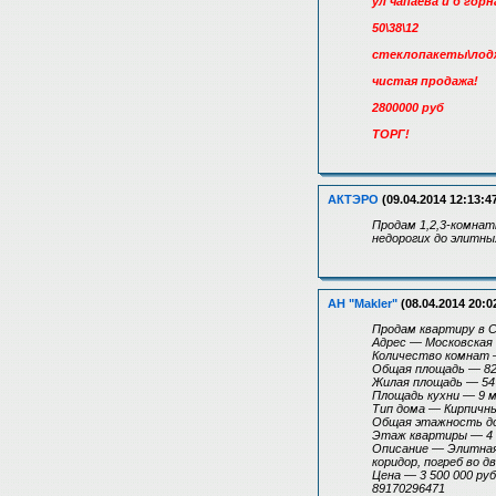
ул чапаева и б горн
50\38\12
стеклопакеты\лод
чистая продажа!
2800000 руб
ТОРГ!
АКТЭРО
(09.04.2014 12:13:4
Продам 1,2,3-комнат
недорогих до элитны
АН "Makler"
(08.04.2014 20:0
Продам квартиру в 
Адрес — Московская
Количество комнат —
Общая площадь — 82
Жилая площадь — 54
Площадь кухни — 9 
Tип дома — Кирпичн
Общая этажность д
Этаж квартиры — 4
Описание — Элитная 
коридор, погреб во 
Цена — 3 500 000 руб
89170296471