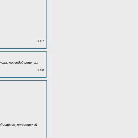
3007
ова, по любой цене, от
3008
ый паркет, просторный