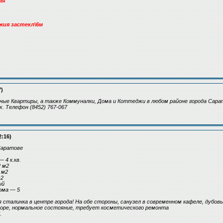
ая
жия застекл\6м
7)
ные Квартиры, а также Коммуналки, Дома и Коттеджи в любом районе города Сарат
х. Телефон (8452) 767-067
2:16)
Саратове
 4 к.кв.
 м2
 м2
м2
ый
ома — 5
сталинка в центре города! На обе стороны, санузел в современном кафеле, дубов
дворе, нормальное состояние, требует косметического ремонта
.