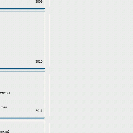
3009
3010
плачены
ьство
3011
нская)