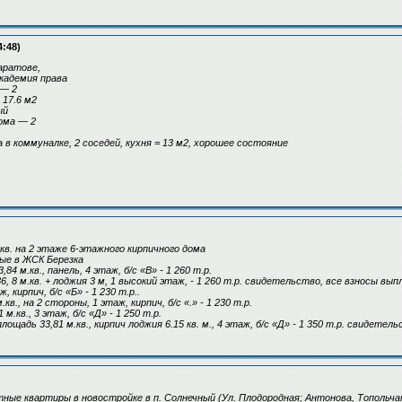
4:48)
аратове,
академия права
 — 2
17.6 м2
ый
ома — 2
в коммуналке, 2 соседей, кухня = 13 м2, хорошее состояние
.кв. на 2 этаже 6-этажного кирпичного дома
ые в ЖСК Березка
84 м.кв., панель, 4 этаж, б/с «В» - 1 260 т.р.
6, 8 м.кв. + лоджия 3 м, 1 высокий этаж, - 1 260 т.р. свидетельство, все взносы вы
, кирпич, б/с «Б» - 1 230 т.р..
.кв., на 2 стороны, 1 этаж, кирпич, б/с «.» - 1 230 т.р.
 м.кв., 3 этаж, б/с «Д» - 1 250 т.р.
площадь 33,81 м.кв., кирпич лоджия 6.15 кв. м., 4 этаж, б/с «Д» - 1 350 т.р. свидетел
тные квартиры в новостройке в п. Солнечный (Ул. Плодородная; Антонова, Топольча