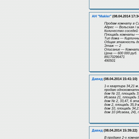
АН "Makler"
(08.04.2014 17:3
Продам комнату в С
Адрес — Вольская / 
Количество coceдей
Площадь комнаты — 
Tип дома — Кирпичн
Общая этажность д
Этаж — 2
Описание — Комната 
Цена — 600 000 руб.
89170296471
490501
Давид
(08.04.2014 15:41:10)
1-к квартира 34,21 м
продаю однокомнатн
дом № 10, площадь 33,
Исаева 21, площадь 3
дом № 2, 33,47, 6 этаж
дом 2, площадь 35,9 м
дом 10, площадь 34,21
дом 10 (Исаева, 24), 
Давид
(08.04.2014 15:39:22)
В продаже 2-х комна