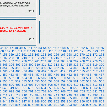
ая стяжка, штукатурка
ская разводка газовая
3014
.Р., "КРОНВЕРК", СДАН,
АДИАТОРЫ, ГАЗОВАЯ
3015
45
46
47
48
49
50
51
52
53
54
55
56
57
58
59
60
61
62
63
64
65
66
108
109
110
111
112
113
114
115
116
117
118
119
120
121
122
123
124
7
158
159
160
161
162
163
164
165
166
167
168
169
170
171
172
173
6
207
208
209
210
211
212
213
214
215
216
217
218
219
220
221
222
5
256
257
258
259
260
261
262
263
264
265
266
267
268
269
270
271
4
305
306
307
308
309
310
311
312
313
314
315
316
317
318
319
320
3
354
355
356
357
358
359
360
361
362
363
364
365
366
367
368
369
2
403
404
405
406
407
408
409
410
411
412
413
414
415
416
417
418
1
452
453
454
455
456
457
458
459
460
461
462
463
464
465
466
467
0
501
502
503
504
505
506
507
508
509
510
511
512
513
514
515
516
9
550
551
552
553
554
555
556
557
558
559
560
561
562
563
564
565
8
599
600
601
602
603
604
605
606
607
608
609
610
611
612
613
614
7
648
649
650
651
652
653
654
655
656
657
658
659
660
661
662
663
6
697
698
699
700
701
702
703
704
705
706
707
708
709
710
711
712
5
746
747
748
749
750
751
752
753
754
755
756
757
758
759
760
761
4
795
796
797
798
799
800
801
802
803
804
805
806
807
808
809
810
3
844
845
846
847
848
849
850
851
852
853
854
855
856
857
858
859
2
893
894
895
896
897
898
899
900
901
902
903
904
905
906
907
908