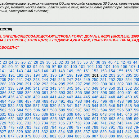
свидетельство; возможна ипотека Общая площадь квартиры 38,5 м.кв. качественн
артире, металлическая дверь ,пластиковые окна; алюминиевые радиаторы, электриче
тчик, электрический счётчик;
4:29:38)
. ЭНГЕЛЬС/ЛЕСОЗАВОДСКАЯ/"ШУРОВА ГОРА", ДОМ №9, 6/10П (58/31/15,5), 1900Т
А 2 СТОРОНЫ, ХОЛЛ 6,97М, 2 ЛОДЖИИ: 4,24 И 5,46М, ПЛАСТИКОВЫЕ ОКНА, Р
"НОВОСЕЛ-С"
2
23
24
25
26
27
28
29
30
31
32
33
34
35
36
37
38
39
40
41
42
43
44
8
89
90
91
92
93
94
95
96
97
98
99
100
101
102
103
104
105
106
107
141
142
143
144
145
146
147
148
149
150
151
152
153
154
155
156
15
190
191
192
193
194
195
196
197
198
199
200
201
202
203
204
205
20
239
240
241
242
243
244
245
246
247
248
249
250
251
252
253
254
25
288
289
290
291
292
293
294
295
296
297
298
299
300
301
302
303
30
337
338
339
340
341
342
343
344
345
346
347
348
349
350
351
352
35
386
387
388
389
390
391
392
393
394
395
396
397
398
399
400
401
40
435
436
437
438
439
440
441
442
443
444
445
446
447
448
449
450
45
484
485
486
487
488
489
490
491
492
493
494
495
496
497
498
499
50
533
534
535
536
537
538
539
540
541
542
543
544
545
546
547
548
54
582
583
584
585
586
587
588
589
590
591
592
593
594
595
596
597
59
631
632
633
634
635
636
637
638
639
640
641
642
643
644
645
646
64
680
681
682
683
684
685
686
687
688
689
690
691
692
693
694
695
69
729
730
731
732
733
734
735
736
737
738
739
740
741
742
743
744
74
778
779
780
781
782
783
784
785
786
787
788
789
790
791
792
793
79
827
828
829
830
831
832
833
834
835
836
837
838
839
840
841
842
84
876
877
878
879
880
881
882
883
884
885
886
887
888
889
890
891
89