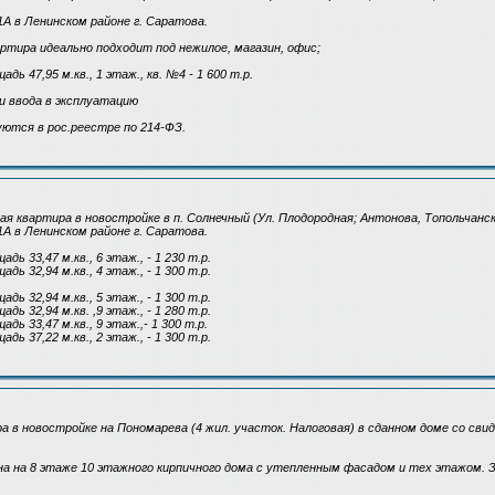
А в Ленинском районе г. Саратова.
артира идеально подходит под нежилое, магазин, офис;
адь 47,95 м.кв., 1 этаж., кв. №4 - 1 600 т.р.
и ввода в эксплуатацию
ются в рос.реестре по 214-ФЗ.
ая квартира в новостройке в п. Солнечный (Ул. Плодородная; Антонова, Топольчанск
А в Ленинском районе г. Саратова.
адь 33,47 м.кв., 6 этаж., - 1 230 т.р.
адь 32,94 м.кв., 4 этаж., - 1 300 т.р.
адь 32,94 м.кв., 5 этаж., - 1 300 т.р.
адь 32,94 м.кв. ,9 этаж., - 1 280 т.р.
адь 33,47 м.кв., 9 этаж.,- 1 300 т.р.
адь 37,22 м.кв., 2 этаж., - 1 300 т.р.
а в новостройке на Пономарева (4 жил. участок. Налоговая) в сданном доме со сви
а на 8 этаже 10 этажного кирпичного дома с утепленным фасадом и тех этажом. 