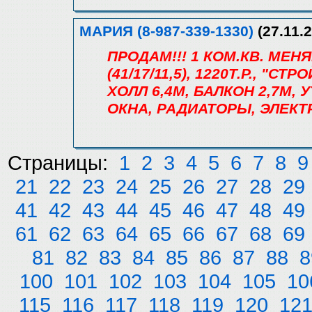
МАРИЯ (8-987-339-1330)
(27.11.2
ПРОДАМ!!! 1 КОМ.КВ. МЕН
(41/17/11,5), 1220Т.Р., "С
ХОЛЛ 6,4М, БАЛКОН 2,7М
ОКНА, РАДИАТОРЫ, ЭЛЕКТ
Страницы:
1
2
3
4
5
6
7
8
9
21
22
23
24
25
26
27
28
29
41
42
43
44
45
46
47
48
49
61
62
63
64
65
66
67
68
69
81
82
83
84
85
86
87
88
8
100
101
102
103
104
105
10
115
116
117
118
119
120
12