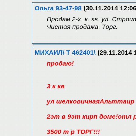
Ольга 93-47-98
(30.11.2014 12:06
Продам 2-х. к. кв. ул. Стр
Чистая продажа. Торг.
МИХАИЛ\ Т 462401\
(29.11.2014 
продаю!
3 к кв
ул шелковичнаяАльттаир 
2эт в 9эт кирп доме!отл
3500 т р ТОРГ!!!