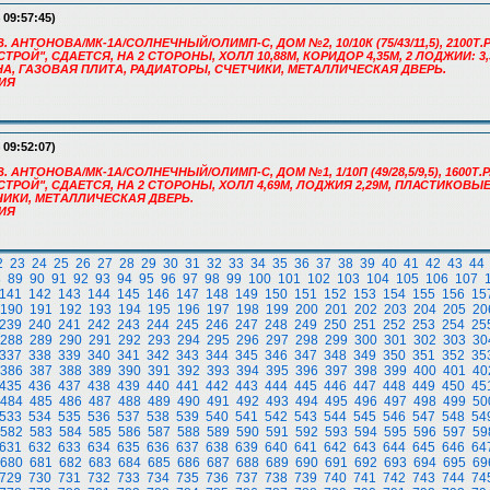
 09:57:45)
. АНТОНОВА/МК-1А/СОЛНЕЧНЫЙ/ОЛИМП-С, ДОМ №2, 10/10К (75/43/11,5), 2100Т.Р.
ОЙ", СДАЕТСЯ, НА 2 СТОРОНЫ, ХОЛЛ 10,88М, КОРИДОР 4,35М, 2 ЛОДЖИИ: 3,3 
А, ГАЗОВАЯ ПЛИТА, РАДИАТОРЫ, СЧЕТЧИКИ, МЕТАЛЛИЧЕСКАЯ ДВЕРЬ.
РИЯ
 09:52:07)
. АНТОНОВА/МК-1А/СОЛНЕЧНЫЙ/ОЛИМП-С, ДОМ №1, 1/10П (49/28,5/9,5), 1600Т.Р.
РОЙ", СДАЕТСЯ, НА 2 СТОРОНЫ, ХОЛЛ 4,69М, ЛОДЖИЯ 2,29М, ПЛАСТИКОВЫЕ
ЧИКИ, МЕТАЛЛИЧЕСКАЯ ДВЕРЬ.
РИЯ
2
23
24
25
26
27
28
29
30
31
32
33
34
35
36
37
38
39
40
41
42
43
44
8
89
90
91
92
93
94
95
96
97
98
99
100
101
102
103
104
105
106
107
141
142
143
144
145
146
147
148
149
150
151
152
153
154
155
156
15
190
191
192
193
194
195
196
197
198
199
200
201
202
203
204
205
20
239
240
241
242
243
244
245
246
247
248
249
250
251
252
253
254
25
288
289
290
291
292
293
294
295
296
297
298
299
300
301
302
303
30
337
338
339
340
341
342
343
344
345
346
347
348
349
350
351
352
35
386
387
388
389
390
391
392
393
394
395
396
397
398
399
400
401
40
435
436
437
438
439
440
441
442
443
444
445
446
447
448
449
450
45
484
485
486
487
488
489
490
491
492
493
494
495
496
497
498
499
50
533
534
535
536
537
538
539
540
541
542
543
544
545
546
547
548
54
582
583
584
585
586
587
588
589
590
591
592
593
594
595
596
597
59
631
632
633
634
635
636
637
638
639
640
641
642
643
644
645
646
64
680
681
682
683
684
685
686
687
688
689
690
691
692
693
694
695
69
729
730
731
732
733
734
735
736
737
738
739
740
741
742
743
744
74