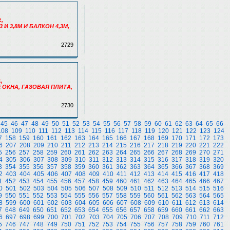
,
И 3,8М И БАЛКОН 4,3М,
2729
,
 ОКНА, ГАЗОВАЯ ПЛИТА,
2730
45
46
47
48
49
50
51
52
53
54
55
56
57
58
59
60
61
62
63
64
65
66
108
109
110
111
112
113
114
115
116
117
118
119
120
121
122
123
124
7
158
159
160
161
162
163
164
165
166
167
168
169
170
171
172
173
6
207
208
209
210
211
212
213
214
215
216
217
218
219
220
221
222
5
256
257
258
259
260
261
262
263
264
265
266
267
268
269
270
271
4
305
306
307
308
309
310
311
312
313
314
315
316
317
318
319
320
3
354
355
356
357
358
359
360
361
362
363
364
365
366
367
368
369
2
403
404
405
406
407
408
409
410
411
412
413
414
415
416
417
418
1
452
453
454
455
456
457
458
459
460
461
462
463
464
465
466
467
0
501
502
503
504
505
506
507
508
509
510
511
512
513
514
515
516
9
550
551
552
553
554
555
556
557
558
559
560
561
562
563
564
565
8
599
600
601
602
603
604
605
606
607
608
609
610
611
612
613
614
7
648
649
650
651
652
653
654
655
656
657
658
659
660
661
662
663
6
697
698
699
700
701
702
703
704
705
706
707
708
709
710
711
712
5
746
747
748
749
750
751
752
753
754
755
756
757
758
759
760
761