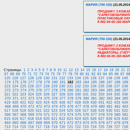
МАРИЯ (700-150)
(21.05.2014
ПРОДАМ!!! 3 КОМ.КВ
"САРАТОВОБЛЖИЛСТР
ПЛАСТИКОВЫЕ ОКН
8-902-04-00-150-МА
МАРИЯ (700-150)
(21.05.2014
ПРОДАМ!!! 2 КОМ.КВ
"САРАТОВОБЛЖИЛСТ
РАДИАТОРЫ, СЧЕТ
8-902-04-00-150-МА
Страницы:
1
2
3
4
5
6
7
8
9
10
11
12
13
14
15
16
17
18
19
20
21
2
67
68
69
70
71
72
73
74
75
76
77
78
79
80
81
82
83
84
85
86
87
8
125
126
127
128
129
130
131
132
133
134
135
136
137
138
139
140
174
175
176
177
178
179
180
181
182
183
184
185
186
187
188
189
223
224
225
226
227
228
229
230
231
232
233
234
235
236
237
238
272
273
274
275
276
277
278
279
280
281
282
283
284
285
286
287
321
322
323
324
325
326
327
328
329
330
331
332
333
334
335
336
370
371
372
373
374
375
376
377
378
379
380
381
382
383
384
385
419
420
421
422
423
424
425
426
427
428
429
430
431
432
433
434
468
469
470
471
472
473
474
475
476
477
478
479
480
481
482
483
517
518
519
520
521
522
523
524
525
526
527
528
529
530
531
532
566
567
568
569
570
571
572
573
574
575
576
577
578
579
580
581
615
616
617
618
619
620
621
622
623
624
625
626
627
628
629
630
664
665
666
667
668
669
670
671
672
673
674
675
676
677
678
679
713
714
715
716
717
718
719
720
721
722
723
724
725
726
727
728