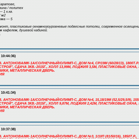
Саратове,
ина / политех
 1 к.кв.
 м2
ома — 5
монт, пластиковые окнамногоуровневые подвесные потолки, современное освещени
м кафелем, душевой кабиной.
.
 10:44:36)
В. АНТОНОВА/МК-1А/СОЛНЕЧНЫЙ/ОЛИМП-С, ДОМ №4, СР/19М (60/28/13), 1800Т.Р.
РОЙ", СДАЧА 3КВ.-2015Г., ХОЛЛ 13,99М, ЛОДЖИЯ 3,5М, ПЛАСТИКОВЫЕ ОКНА,
ЧИКИ, МЕТАЛЛИЧЕСКАЯ ДВЕРЬ.
РИЯ
 10:41:34)
. АНТОНОВА/МК-1А/СОЛНЕЧНЫЙ/ОЛИМП-С, ДОМ №4, 15,18/19М (52,5/29,5/9), 1550
РОЙ", СДАЧА 3КВ.-2015Г., ХОЛЛ 9,87М, ЛОДЖИЯ 2,42М, ПЛАСТИКОВЫЕ ОКНА,
ЧИКИ, МЕТАЛЛИЧЕСКАЯ ДВЕРЬ.
РИЯ
 10:37:38)
. АНТОНОВА/МК-1А/СОЛНЕЧНЫЙ/ОЛИМП-С, ДОМ №3, 1/10П (81/50/16), 1850Т.Р.,