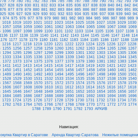
778
779
780
781
782
783
784
785
786
787
788
789
790
791
792
793
79
827
828
829
830
831
832
833
834
835
836
837
838
839
840
841
842
84
876
877
878
879
880
881
882
883
884
885
886
887
888
889
890
891
89
925
926
927
928
929
930
931
932
933
934
935
936
937
938
939
940
94
3
974
975
976
977
978
979
980
981
982
983
984
985
986
987
988
989
9
7
1018
1019
1020
1021
1022
1023
1024
1025
1026
1027
1028
1029
1030
6
1057
1058
1059
1060
1061
1062
1063
1064
1065
1066
1067
1068
1069
5
1096
1097
1098
1099
1100
1101
1102
1103
1104
1105
1106
1107
1108
1
1136
1137
1138
1139
1140
1141
1142
1143
1144
1145
1146
1147
1148
114
1176
1177
1178
1179
1180
1181
1182
1183
1184
1185
1186
1187
1188
118
5
1216
1217
1218
1219
1220
1221
1222
1223
1224
1225
1226
1227
1228
4
1255
1256
1257
1258
1259
1260
1261
1262
1263
1264
1265
1266
1267
3
1294
1295
1296
1297
1298
1299
1300
1301
1302
1303
1304
1305
1306
2
1333
1334
1335
1336
1337
1338
1339
1340
1341
1342
1343
1344
1345
1
1372
1373
1374
1375
1376
1377
1378
1379
1380
1381
1382
1383
1384
0
1411
1412
1413
1414
1415
1416
1417
1418
1419
1420
1421
1422
1423
9
1450
1451
1452
1453
1454
1455
1456
1457
1458
1459
1460
1461
1462
8
1489
1490
1491
1492
1493
1494
1495
1496
1497
1498
1499
1500
1501
7
1528
1529
1530
1531
1532
1533
1534
1535
1536
1537
1538
1539
1540
6
1567
1568
1569
1570
1571
1572
1573
1574
1575
1576
1577
1578
1579
5
1606
1607
1608
1609
1610
1611
1612
1613
1614
1615
1616
1617
1618
4
1645
1646
1647
1648
1649
1650
1651
1652
1653
1654
1655
1656
1657
3
1684
1685
1686
1687
1688
1689
1690
1691
1692
1693
1694
1695
1696
2
1723
1724
1725
1726
1727
1728
1729
1730
1731
1732
1733
1734
1735
1
1762
1763
1764
1765
1766
1767
1768
1769
1770
1771
1772
1773
1774
1788
1789
1790
1791
1792
1793
АРХИВ
Навигация:
окупка Квартир в Саратове
Аренда Квартир Саратова
Нежилые помещен