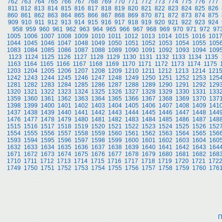
762
763
764
765
766
767
768
769
770
771
772
773
774
775
776
777
811
812
813
814
815
816
817
818
819
820
821
822
823
824
825
826
860
861
862
863
864
865
866
867
868
869
870
871
872
873
874
875
909
910
911
912
913
914
915
916
917
918
919
920
921
922
923
924
958
959
960
961
962
963
964
965
966
967
968
969
970
971
972
97
1005
1006
1007
1008
1009
1010
1011
1012
1013
1014
1015
1016
101
1044
1045
1046
1047
1048
1049
1050
1051
1052
1053
1054
1055
105
1083
1084
1085
1086
1087
1088
1089
1090
1091
1092
1093
1094
109
1123
1124
1125
1126
1127
1128
1129
1130
1131
1132
1133
1134
1135
1163
1164
1165
1166
1167
1168
1169
1170
1171
1172
1173
1174
1175
1203
1204
1205
1206
1207
1208
1209
1210
1211
1212
1213
1214
121
1242
1243
1244
1245
1246
1247
1248
1249
1250
1251
1252
1253
125
1281
1282
1283
1284
1285
1286
1287
1288
1289
1290
1291
1292
129
1320
1321
1322
1323
1324
1325
1326
1327
1328
1329
1330
1331
133
1359
1360
1361
1362
1363
1364
1365
1366
1367
1368
1369
1370
137
1398
1399
1400
1401
1402
1403
1404
1405
1406
1407
1408
1409
141
1437
1438
1439
1440
1441
1442
1443
1444
1445
1446
1447
1448
144
1476
1477
1478
1479
1480
1481
1482
1483
1484
1485
1486
1487
148
1515
1516
1517
1518
1519
1520
1521
1522
1523
1524
1525
1526
152
1554
1555
1556
1557
1558
1559
1560
1561
1562
1563
1564
1565
156
1593
1594
1595
1596
1597
1598
1599
1600
1601
1602
1603
1604
160
1632
1633
1634
1635
1636
1637
1638
1639
1640
1641
1642
1643
164
1671
1672
1673
1674
1675
1676
1677
1678
1679
1680
1681
1682
168
1710
1711
1712
1713
1714
1715
1716
1717
1718
1719
1720
1721
172
1749
1750
1751
1752
1753
1754
1755
1756
1757
1758
1759
1760
176
П