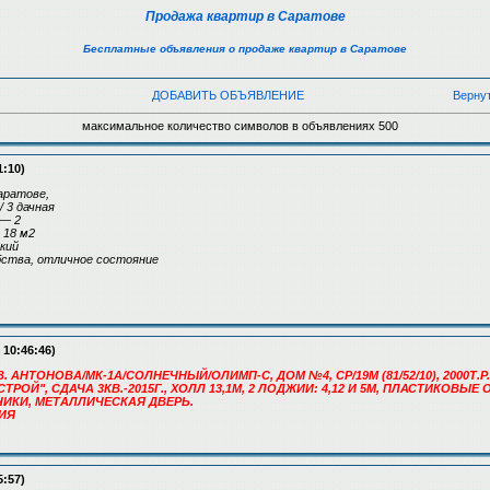
Продажа квартир в Саратове
Бесплатные объявления о продаже квартир в Саратове
ДОБАВИТЬ ОБЪЯВЛЕНИЕ
Верну
максимальное количество символов в объявлениях 500
1:10)
аратове,
 3 дачная
 — 2
 18 м2
кий
бства, отличное состояние
 10:46:46)
В. АНТОНОВА/МК-1А/СОЛНЕЧНЫЙ/ОЛИМП-С, ДОМ №4, СР/19М (81/52/10), 2000Т.Р.
ОЙ", СДАЧА 3КВ.-2015Г., ХОЛЛ 13,1М, 2 ЛОДЖИИ: 4,12 И 5М, ПЛАСТИКОВЫЕ
ЧИКИ, МЕТАЛЛИЧЕСКАЯ ДВЕРЬ.
РИЯ
5:57)