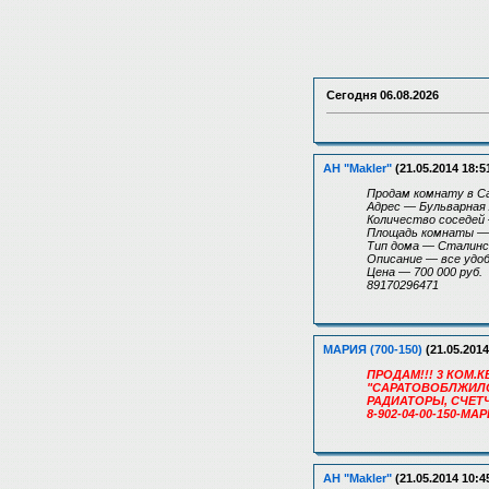
Сегодня
06.08.2026
АН "Makler"
(21.05.2014 18:5
Продам комнату в С
Адрес — Бульварная /
Количество coceдей
Площадь комнаты —
Tип дома — Сталинс
Описание — все удо
Цена — 700 000 руб.
89170296471
МАРИЯ (700-150)
(21.05.2014
ПРОДАМ!!! 3 КОМ.К
"САРАТОВОБЛЖИЛСТР
РАДИАТОРЫ, СЧЕТ
8-902-04-00-150-МА
АН "Makler"
(21.05.2014 10:4