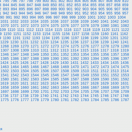
4
795
796
797
798
799
800
801
802
803
804
805
806
807
808
809
810
3
844
845
846
847
848
849
850
851
852
853
854
855
856
857
858
859
2
893
894
895
896
897
898
899
900
901
902
903
904
905
906
907
908
1
942
943
944
945
946
947
948
949
950
951
952
953
954
955
956
957
90
991
992
993
994
995
996
997
998
999
1000
1001
1002
1003
1004
1031
1032
1033
1034
1035
1036
1037
1038
1039
1040
1041
1042
1043
1070
1071
1072
1073
1074
1075
1076
1077
1078
1079
1080
1081
1082
109
1110
1111
1112
1113
1114
1115
1116
1117
1118
1119
1120
1121
1122
9
1150
1151
1152
1153
1154
1155
1156
1157
1158
1159
1160
1161
1162
9
1190
1191
1192
1193
1194
1195
1196
1197
1198
1199
1200
1201
1202
1229
1230
1231
1232
1233
1234
1235
1236
1237
1238
1239
1240
1241
1268
1269
1270
1271
1272
1273
1274
1275
1276
1277
1278
1279
1280
1307
1308
1309
1310
1311
1312
1313
1314
1315
1316
1317
1318
1319
1346
1347
1348
1349
1350
1351
1352
1353
1354
1355
1356
1357
1358
1385
1386
1387
1388
1389
1390
1391
1392
1393
1394
1395
1396
1397
1424
1425
1426
1427
1428
1429
1430
1431
1432
1433
1434
1435
1436
1463
1464
1465
1466
1467
1468
1469
1470
1471
1472
1473
1474
1475
1502
1503
1504
1505
1506
1507
1508
1509
1510
1511
1512
1513
1514
1541
1542
1543
1544
1545
1546
1547
1548
1549
1550
1551
1552
1553
1580
1581
1582
1583
1584
1585
1586
1587
1588
1589
1590
1591
1592
1619
1620
1621
1622
1623
1624
1625
1626
1627
1628
1629
1630
1631
1658
1659
1660
1661
1662
1663
1664
1665
1666
1667
1668
1669
1670
1697
1698
1699
1700
1701
1702
1703
1704
1705
1706
1707
1708
1709
1736
1737
1738
1739
1740
1741
1742
1743
1744
1745
1746
1747
1748
1775
1776
1777
1778
1779
1780
1781
1782
1783
1784
1785
1786
1787
ия