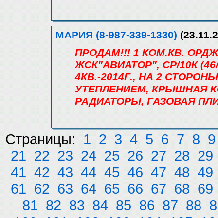
МАРИЯ (8-987-339-1330)
(23.11.2
ПРОДАМ!!! 1 КОМ.КВ. ОРД
ЖСК"АВИАТОР", СР/10К (46/1
4КВ.-2014Г., НА 2 СТОРОН
УТЕПЛЕНИЕМ, КРЫШНАЯ К
РАДИАТОРЫ, ГАЗОВАЯ ПЛИ
Страницы:
1
2
3
4
5
6
7
8
9
21
22
23
24
25
26
27
28
29
41
42
43
44
45
46
47
48
49
61
62
63
64
65
66
67
68
69
81
82
83
84
85
86
87
88
8