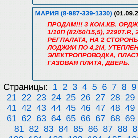
МАРИЯ (8-987-339-1330)
(01.09.2
ПРОДАМ!!! 3 КОМ.КВ. ОРД
1/10П (82/50/15,5), 2290Т.Р
РЕГПАЛАТА, НА 2 СТОРОНЫ,
ЛОДЖИИ ПО 4,2М, УТЕПЛ
ЭЛЕКТРОПРОВОДКА, ПЛАС
ГАЗОВАЯ ПЛИТА, ДВЕРЬ.
Страницы:
1
2
3
4
5
6
7
8
9
21
22
23
24
25
26
27
28
29
41
42
43
44
45
46
47
48
49
61
62
63
64
65
66
67
68
69
81
82
83
84
85
86
87
88
8