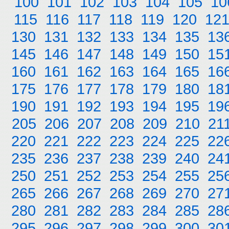
100
101
102
103
104
105
10
115
116
117
118
119
120
12
130
131
132
133
134
135
13
145
146
147
148
149
150
15
160
161
162
163
164
165
16
175
176
177
178
179
180
18
190
191
192
193
194
195
19
205
206
207
208
209
210
21
220
221
222
223
224
225
22
235
236
237
238
239
240
24
250
251
252
253
254
255
25
265
266
267
268
269
270
27
280
281
282
283
284
285
28
295
296
297
298
299
300
30