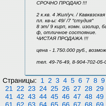
СРОЧНО ПРОДАЮ !!!
2 к.кв. 4 Жил/уч. / Кавквзская
пл. кв-ы: 49/ /7 "студия"
8 эт/ 9 кирп, комн. изолир, б
ф, отличное состояние.
ЧИСТАЯ ПРОДАЖА !!!
цена - 1.750.000 руб., возмо
тел. 49-76-49, 8-904-702-05-
Страницы:
1
2
3
4
5
6
7
8
9
21
22
23
24
25
26
27
28
29
41
42
43
44
45
46
47
48
49
61
62
63
64
65
66
67
68
69