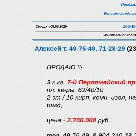
Продажа
Бесплатные объявл
Сегодня
09.08.2026
ДОБАВ
максимальное колич
Алексей т. 49-76-49, 71-28-29
(23
ПРОДАЮ !!!
3 к.кв.
7-й Первомайский пр
пл. кв-ры: 62/40/10
2 эт / 10 кирп, комн. изол, 
разд,
цена -
2.700.000
руб.
тел. 49-76-49, 8-904-240-28-