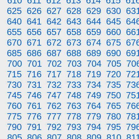
610
611
612
613
614
615
61
625
626
627
628
629
630
63
640
641
642
643
644
645
64
655
656
657
658
659
660
66
670
671
672
673
674
675
67
685
686
687
688
689
690
69
700
701
702
703
704
705
70
715
716
717
718
719
720
72
730
731
732
733
734
735
73
745
746
747
748
749
750
75
760
761
762
763
764
765
76
775
776
777
778
779
780
78
790
791
792
793
794
795
79
805
806
807
808
809
810
81