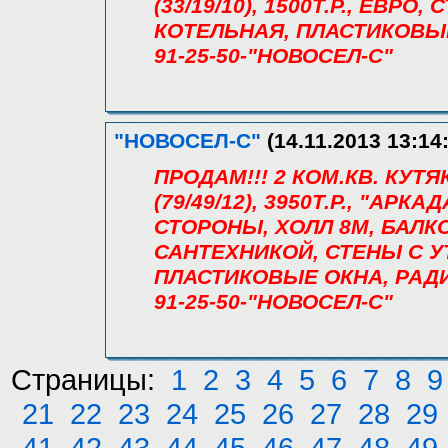
(33/19/10), 1500Т.Р., ЕВ
КОТЕЛЬНАЯ, ПЛАСТИКОВЫ
91-25-50-"НОВОСЕЛ-С"
"НОВОСЕЛ-С"
(14.11.2013 13:14
ПРОДАМ!!! 2 КОМ.КВ. КУТ
(79/49/12), 3950Т.Р., "АРК
СТОРОНЫ, ХОЛЛ 8М, БАЛКО
САНТЕХНИКОЙ, СТЕНЫ С 
ПЛАСТИКОВЫЕ ОКНА, РАДИ
91-25-50-"НОВОСЕЛ-С"
Страницы:
1
2
3
4
5
6
7
8
9
21
22
23
24
25
26
27
28
29
41
42
43
44
45
46
47
48
49