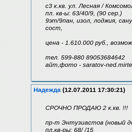
с3 к.кв. ул. Лесная / Комсомо
пл. кв-ы: 63/40/9, (90 сер.)
9эт/9пан, изол, лоджия, сану
сост,
цена - 1.610.000 руб., возмо
тел. 599-880 89053684642
айт,фото - saratov-ned.mirte
Надежда
(12.07.2011 17:30:21)
СРОЧНО ПРОДАЮ 2 к.кв. !!!
пр-т Энтузиастов (новый до
пл.кв-ры: 68/ /15