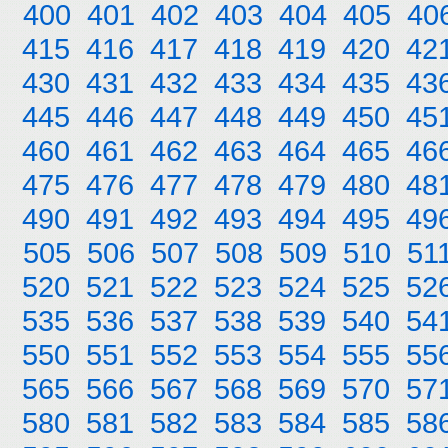
400
401
402
403
404
405
40
415
416
417
418
419
420
42
430
431
432
433
434
435
43
445
446
447
448
449
450
45
460
461
462
463
464
465
46
475
476
477
478
479
480
48
490
491
492
493
494
495
49
505
506
507
508
509
510
51
520
521
522
523
524
525
52
535
536
537
538
539
540
54
550
551
552
553
554
555
55
565
566
567
568
569
570
57
580
581
582
583
584
585
58