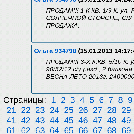
ПРОДАМ!!! 1 К.КВ. 1/9 К. у
СОЛНЕЧНОЙ СТОРОНЕ, С/У Р
ПРОДАЖА.
Ольга 934798
(15.01.2013 14:17:
ПРОДАМ!!! 3-Х.К.КВ. 5/10 К.
90/52/12 с/у разд., 2 балк
ВЕСНА-ЛЕТО 2013г. 240000
Страницы:
1
2
3
4
5
6
7
8
9
21
22
23
24
25
26
27
28
29
41
42
43
44
45
46
47
48
49
61
62
63
64
65
66
67
68
69