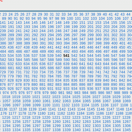
-С"
2
23
24
25
26
27
28
29
30
31
32
33
34
35
36
37
38
39
40
41
42
43
44
8
89
90
91
92
93
94
95
96
97
98
99
100
101
102
103
104
105
106
107
141
142
143
144
145
146
147
148
149
150
151
152
153
154
155
156
15
190
191
192
193
194
195
196
197
198
199
200
201
202
203
204
205
20
239
240
241
242
243
244
245
246
247
248
249
250
251
252
253
254
25
288
289
290
291
292
293
294
295
296
297
298
299
300
301
302
303
30
337
338
339
340
341
342
343
344
345
346
347
348
349
350
351
352
35
386
387
388
389
390
391
392
393
394
395
396
397
398
399
400
401
40
435
436
437
438
439
440
441
442
443
444
445
446
447
448
449
450
45
484
485
486
487
488
489
490
491
492
493
494
495
496
497
498
499
50
533
534
535
536
537
538
539
540
541
542
543
544
545
546
547
548
54
582
583
584
585
586
587
588
589
590
591
592
593
594
595
596
597
59
631
632
633
634
635
636
637
638
639
640
641
642
643
644
645
646
64
680
681
682
683
684
685
686
687
688
689
690
691
692
693
694
695
69
729
730
731
732
733
734
735
736
737
738
739
740
741
742
743
744
74
778
779
780
781
782
783
784
785
786
787
788
789
790
791
792
793
79
827
828
829
830
831
832
833
834
835
836
837
838
839
840
841
842
84
876
877
878
879
880
881
882
883
884
885
886
887
888
889
890
891
89
925
926
927
928
929
930
931
932
933
934
935
936
937
938
939
940
94
3
974
975
976
977
978
979
980
981
982
983
984
985
986
987
988
989
9
7
1018
1019
1020
1021
1022
1023
1024
1025
1026
1027
1028
1029
1030
6
1057
1058
1059
1060
1061
1062
1063
1064
1065
1066
1067
1068
1069
5
1096
1097
1098
1099
1100
1101
1102
1103
1104
1105
1106
1107
1108
1
1136
1137
1138
1139
1140
1141
1142
1143
1144
1145
1146
1147
1148
114
1176
1177
1178
1179
1180
1181
1182
1183
1184
1185
1186
1187
1188
118
5
1216
1217
1218
1219
1220
1221
1222
1223
1224
1225
1226
1227
1228
4
1255
1256
1257
1258
1259
1260
1261
1262
1263
1264
1265
1266
1267
3
1294
1295
1296
1297
1298
1299
1300
1301
1302
1303
1304
1305
1306
2
1333
1334
1335
1336
1337
1338
1339
1340
1341
1342
1343
1344
1345