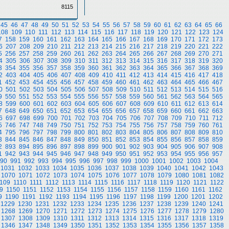
8115
45
46
47
48
49
50
51
52
53
54
55
56
57
58
59
60
61
62
63
64
65
66
108
109
110
111
112
113
114
115
116
117
118
119
120
121
122
123
124
7
158
159
160
161
162
163
164
165
166
167
168
169
170
171
172
173
6
207
208
209
210
211
212
213
214
215
216
217
218
219
220
221
222
5
256
257
258
259
260
261
262
263
264
265
266
267
268
269
270
271
4
305
306
307
308
309
310
311
312
313
314
315
316
317
318
319
320
3
354
355
356
357
358
359
360
361
362
363
364
365
366
367
368
369
2
403
404
405
406
407
408
409
410
411
412
413
414
415
416
417
418
1
452
453
454
455
456
457
458
459
460
461
462
463
464
465
466
467
0
501
502
503
504
505
506
507
508
509
510
511
512
513
514
515
516
9
550
551
552
553
554
555
556
557
558
559
560
561
562
563
564
565
8
599
600
601
602
603
604
605
606
607
608
609
610
611
612
613
614
7
648
649
650
651
652
653
654
655
656
657
658
659
660
661
662
663
6
697
698
699
700
701
702
703
704
705
706
707
708
709
710
711
712
5
746
747
748
749
750
751
752
753
754
755
756
757
758
759
760
761
4
795
796
797
798
799
800
801
802
803
804
805
806
807
808
809
810
3
844
845
846
847
848
849
850
851
852
853
854
855
856
857
858
859
2
893
894
895
896
897
898
899
900
901
902
903
904
905
906
907
908
1
942
943
944
945
946
947
948
949
950
951
952
953
954
955
956
957
90
991
992
993
994
995
996
997
998
999
1000
1001
1002
1003
1004
1031
1032
1033
1034
1035
1036
1037
1038
1039
1040
1041
1042
1043
1070
1071
1072
1073
1074
1075
1076
1077
1078
1079
1080
1081
1082
109
1110
1111
1112
1113
1114
1115
1116
1117
1118
1119
1120
1121
1122
9
1150
1151
1152
1153
1154
1155
1156
1157
1158
1159
1160
1161
1162
9
1190
1191
1192
1193
1194
1195
1196
1197
1198
1199
1200
1201
1202
1229
1230
1231
1232
1233
1234
1235
1236
1237
1238
1239
1240
1241
1268
1269
1270
1271
1272
1273
1274
1275
1276
1277
1278
1279
1280
1307
1308
1309
1310
1311
1312
1313
1314
1315
1316
1317
1318
1319
1346
1347
1348
1349
1350
1351
1352
1353
1354
1355
1356
1357
1358