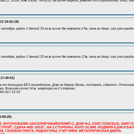
пр/ВСО, 3/10К, дом 2009г, 74/53/10, на кухне кафель, ремонт от строителей, обои, ли
13 19:52:18)
т октября, район 1 дачной 33 кв.м кухня 9м комната 17м, окна во двор, сан узел разд
т октября, район 1 дачной 33 кв.м кухня 9м комната 17м, окна во двор, сан узел разд
 17:40:51)
а от дольщика БЕЗ посредников. Дом на берегу Волги, построен, сдается. Отличная
ма, большая кухня 14 м, квартира на 2 стороны.
962-617-12-53
3:08:20)
. АНТОНОВА/МК-1А/СОЛНЕЧНЫЙ/ОЛИМП-С, ДОМ №2, 2/10П (72/41/10,5), 1600Т.Р.
ОЙ", СДАЧА 4КВ.-2013Г., НА 2 СТОРОНЫ, ХОЛЛ 10,38М, ЛОДЖИЯ 5,11М И БАЛ
А, ГАЗОВАЯ ПЛИТА, РАДИАТОРЫ, СЧЕТЧИКИ, МЕТАЛЛИЧЕСКАЯ ДВЕРЬ.