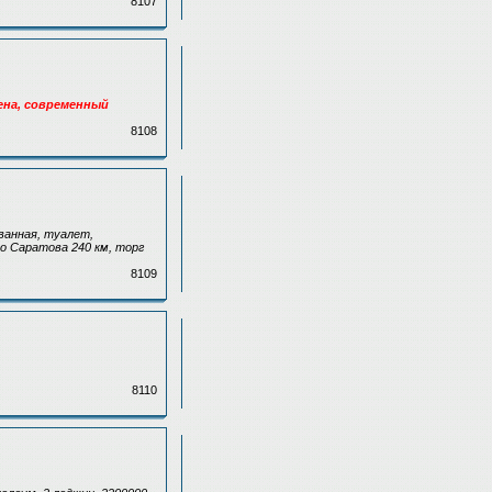
8107
лена, современный
8108
 ванная, туалет,
до Саратова 240 км, торг
8109
8110