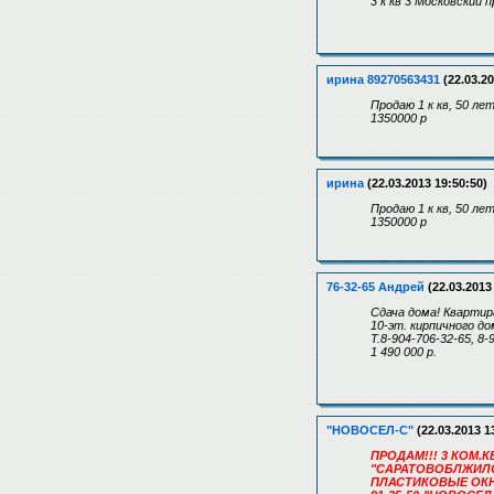
3 к кв 3 Московский 
ирина 89270563431
(22.03.20
Продаю 1 к кв, 50 ле
1350000 р
ирина
(22.03.2013 19:50:50)
Продаю 1 к кв, 50 ле
1350000 р
76-32-65 Андрей
(22.03.2013
Сдача дома! Квартир
10-эт. кирпичного до
Т.8-904-706-32-65, 8-
1 490 000 р.
"НОВОСЕЛ-С"
(22.03.2013 1
ПРОДАМ!!! 3 КОМ.КВ
"САРАТОВОБЛЖИЛСТР
ПЛАСТИКОВЫЕ ОКН