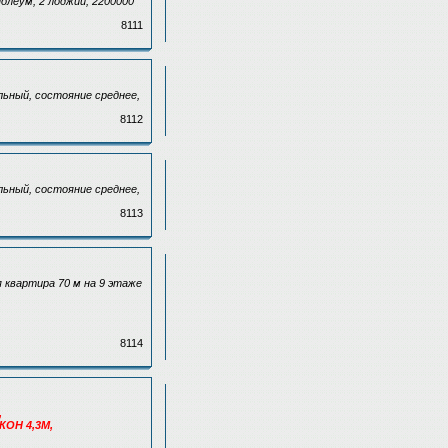
нолеум, 2 лоджии, 2200000
8111
ельный, состояние среднее,
8112
ельный, состояние среднее,
8113
 квартира 70 м на 9 этаже
8114
,
КОН 4,3М,