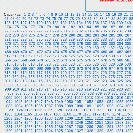
91-25-50-"НОВОСЕЛ
Страницы:
1
2
3
4
5
6
7
8
9
10
11
12
13
14
15
16
17
18
19
20
21
2
67
68
69
70
71
72
73
74
75
76
77
78
79
80
81
82
83
84
85
86
87
8
125
126
127
128
129
130
131
132
133
134
135
136
137
138
139
140
174
175
176
177
178
179
180
181
182
183
184
185
186
187
188
189
223
224
225
226
227
228
229
230
231
232
233
234
235
236
237
238
272
273
274
275
276
277
278
279
280
281
282
283
284
285
286
287
321
322
323
324
325
326
327
328
329
330
331
332
333
334
335
336
370
371
372
373
374
375
376
377
378
379
380
381
382
383
384
385
419
420
421
422
423
424
425
426
427
428
429
430
431
432
433
434
468
469
470
471
472
473
474
475
476
477
478
479
480
481
482
483
517
518
519
520
521
522
523
524
525
526
527
528
529
530
531
532
566
567
568
569
570
571
572
573
574
575
576
577
578
579
580
581
615
616
617
618
619
620
621
622
623
624
625
626
627
628
629
630
664
665
666
667
668
669
670
671
672
673
674
675
676
677
678
679
713
714
715
716
717
718
719
720
721
722
723
724
725
726
727
728
762
763
764
765
766
767
768
769
770
771
772
773
774
775
776
777
811
812
813
814
815
816
817
818
819
820
821
822
823
824
825
826
860
861
862
863
864
865
866
867
868
869
870
871
872
873
874
875
909
910
911
912
913
914
915
916
917
918
919
920
921
922
923
924
958
959
960
961
962
963
964
965
966
967
968
969
970
971
972
97
1005
1006
1007
1008
1009
1010
1011
1012
1013
1014
1015
1016
101
1044
1045
1046
1047
1048
1049
1050
1051
1052
1053
1054
1055
105
1083
1084
1085
1086
1087
1088
1089
1090
1091
1092
1093
1094
109
1123
1124
1125
1126
1127
1128
1129
1130
1131
1132
1133
1134
1135
1163
1164
1165
1166
1167
1168
1169
1170
1171
1172
1173
1174
1175
1203
1204
1205
1206
1207
1208
1209
1210
1211
1212
1213
1214
121
1242
1243
1244
1245
1246
1247
1248
1249
1250
1251
1252
1253
125
1281
1282
1283
1284
1285
1286
1287
1288
1289
1290
1291
1292
129
1320
1321
1322
1323
1324
1325
1326
1327
1328
1329
1330
1331
133