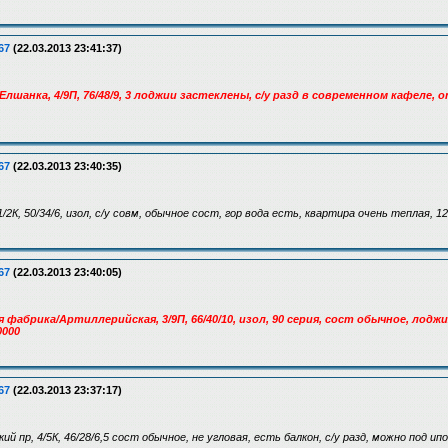
67
(22.03.2013 23:41:37)
/Елшанка, 4/9П, 76/48/9, 3 лоджии застеклены, с/у разд в современном кафеле,
67
(22.03.2013 23:40:35)
, 1/2К, 50/34/6, изол, с/у совм, обычное сост, гор вода есть, квартира очень теплая, 1
67
(22.03.2013 23:40:05)
 фабрика/Артиллерийская, 3/9П, 66/40/10, изол, 90 серия, сост обычное, лоджи
0000
67
(22.03.2013 23:37:17)
ий пр, 4/5К, 46/28/6,5 сост обычное, не угловая, есть балкон, с/у разд, можно под ип