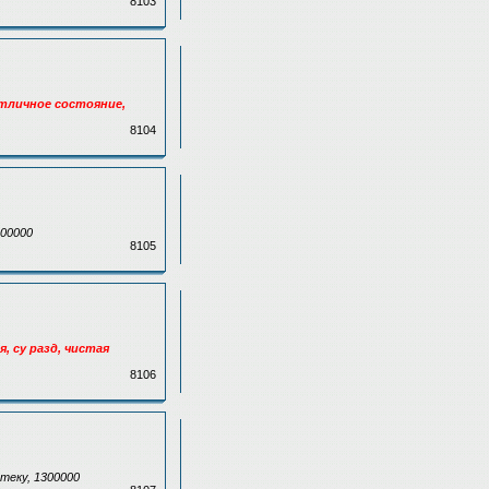
8103
 отличное состояние,
8104
200000
8105
я, су разд, чистая
8106
отеку, 1300000