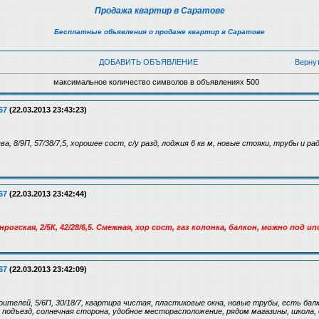
Продажа квартир в Саратове
Бесплатные объявления о продаже квартир в Саратове
ДОБАВИТЬ ОБЪЯВЛЕНИЕ
Верну
максимальное количество символов в объявлениях 500
67
(22.03.2013 23:43:23)
ява, 8/9П, 57/38/7,5, хорошее сост, с/у разд, лоджия 6 кв м, новые стояки, трубы и 
67
(22.03.2013 23:42:44)
нрогская, 2/5К, 42/28/6,5. Смежная, хор сост, газ колонка, балкон, можно под и
67
(22.03.2013 23:42:09)
ителей, 5/6П, 30/18/7, квартира чистая, пластиковые окна, новые трубы, есть балк
одъезд, солнечная сторона, удобное месторасположение, рядом магазины, школа, 