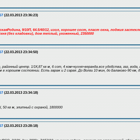
67
(22.03.2013 23:36:23)
скаяРодина, 9/10П, 64.5/40/12, изол, хорошее сост, пласт окна, лоджия застек
хня (без кладовки), дом теплый, ухоженный, 2350000
67
(22.03.2013 23:34:50)
 районный центр. 1/1К,87 кв м, 6 сот, 4 ком+кухня+веранда.все удобства, газ, вода,
 в хорошем состоянии. Есть гараж и 2 сарая. До Волги 10 мин, до Балаково-90 км, 
67
(22.03.2013 23:34:18)
4К, 50 кв м, элитный с охраной, 1800000
67
(22.03.2013 23:28:18)