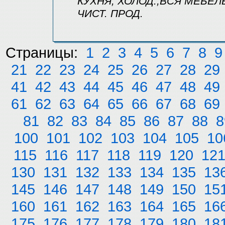
КУХНЯ, ХОЛОД.,ВСЯ МЕБЕЛЬ
ЧИСТ. ПРОД.
Страницы:
1
2
3
4
5
6
7
8
9
21
22
23
24
25
26
27
28
29
41
42
43
44
45
46
47
48
49
61
62
63
64
65
66
67
68
69
81
82
83
84
85
86
87
88
8
100
101
102
103
104
105
10
115
116
117
118
119
120
12
130
131
132
133
134
135
13
145
146
147
148
149
150
15
160
161
162
163
164
165
16
175
176
177
178
179
180
18