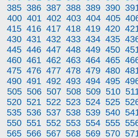
385
386
387
388
389
390
39
400
401
402
403
404
405
40
415
416
417
418
419
420
42
430
431
432
433
434
435
43
445
446
447
448
449
450
45
460
461
462
463
464
465
46
475
476
477
478
479
480
48
490
491
492
493
494
495
49
505
506
507
508
509
510
51
520
521
522
523
524
525
52
535
536
537
538
539
540
54
550
551
552
553
554
555
55
565
566
567
568
569
570
57