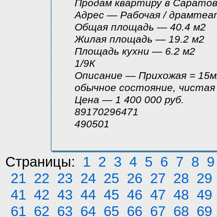
Продам квартиру в Саратове,
Адрес — Рабочая / драмтеа
Общая площадь — 40.4 м2
Жилая площадь — 19.2 м2
Площадь кухни — 6.2 м2
1/9К
Описание — Прихожая = 15м2
обычное состояние, чистая
Цена — 1 400 000 руб.
89170296471
490501
Страницы:
1
2
3
4
5
6
7
8
9
21
22
23
24
25
26
27
28
29
41
42
43
44
45
46
47
48
49
61
62
63
64
65
66
67
68
69