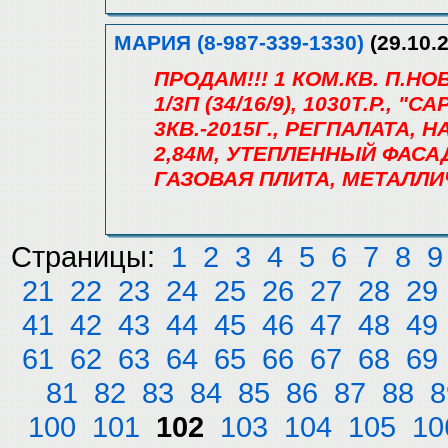
МАРИЯ (8-987-339-1330)
(29.10.2
ПРОДАМ!!! 1 КОМ.КВ. П.
1/3П (34/16/9), 1030Т.Р.,
3КВ.-2015Г., РЕГПАЛАТА, 
2,84М, УТЕПЛЕННЫЙ ФАСА
ГАЗОВАЯ ПЛИТА, МЕТАЛЛИ
Страницы:
1
2
3
4
5
6
7
8
9
21
22
23
24
25
26
27
28
29
41
42
43
44
45
46
47
48
49
61
62
63
64
65
66
67
68
69
81
82
83
84
85
86
87
88
8
100
101
102
103
104
105
10