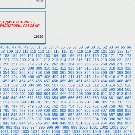
19829
, СДАЧА 2КВ.-2013Г.,
 РАДИАТОРЫ, ГАЗОВАЯ
19830
45
46
47
48
49
50
51
52
53
54
55
56
57
58
59
60
61
62
63
64
65
66
108
109
110
111
112
113
114
115
116
117
118
119
120
121
122
123
124
7
158
159
160
161
162
163
164
165
166
167
168
169
170
171
172
173
6
207
208
209
210
211
212
213
214
215
216
217
218
219
220
221
222
5
256
257
258
259
260
261
262
263
264
265
266
267
268
269
270
271
4
305
306
307
308
309
310
311
312
313
314
315
316
317
318
319
320
3
354
355
356
357
358
359
360
361
362
363
364
365
366
367
368
369
2
403
404
405
406
407
408
409
410
411
412
413
414
415
416
417
418
1
452
453
454
455
456
457
458
459
460
461
462
463
464
465
466
467
0
501
502
503
504
505
506
507
508
509
510
511
512
513
514
515
516
9
550
551
552
553
554
555
556
557
558
559
560
561
562
563
564
565
8
599
600
601
602
603
604
605
606
607
608
609
610
611
612
613
614
7
648
649
650
651
652
653
654
655
656
657
658
659
660
661
662
663
6
697
698
699
700
701
702
703
704
705
706
707
708
709
710
711
712
5
746
747
748
749
750
751
752
753
754
755
756
757
758
759
760
761
4
795
796
797
798
799
800
801
802
803
804
805
806
807
808
809
810
3
844
845
846
847
848
849
850
851
852
853
854
855
856
857
858
859
2
893
894
895
896
897
898
899
900
901
902
903
904
905
906
907
908
1
942
943
944
945
946
947
948
949
950
951
952
953
954
955
956
957
90
991
992
993
994
995
996
997
998
999
1000
1001
1002
1003
1004
1031
1032
1033
1034
1035
1036
1037
1038
1039
1040
1041
1042
1043