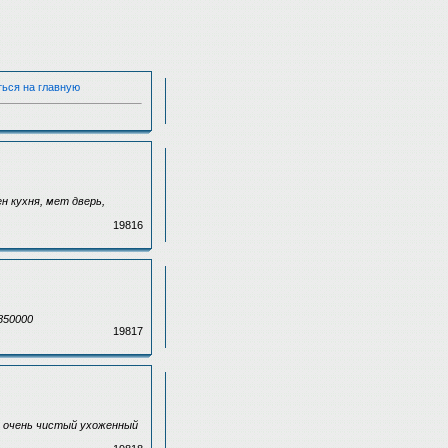
ться на главную
н кухня, мет дверь,
19816
1850000
19817
ь, очень чистый ухоженный