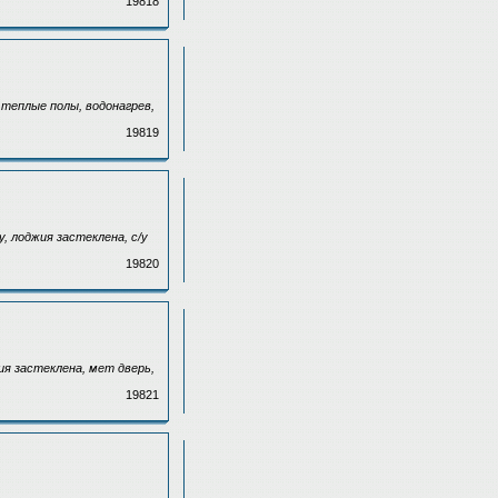
19818
 теплые полы, водонагрев,
19819
у, лоджия застеклена, с/у
19820
ия застеклена, мет дверь,
19821