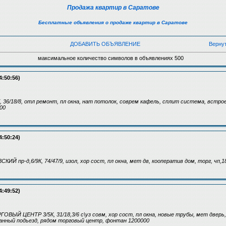
Продажа квартир в Саратове
Бесплатные объявления о продаже квартир в Саратове
ДОБАВИТЬ ОБЪЯВЛЕНИЕ
Верну
максимальное количество символов в объявлениях 500
4:50:56)
, 36/18/8, отл ремонт, пл окна, нат потолок, соврем кафель, сплит система, встрое
00
4:50:24)
КИЙ пр-д,6/9К, 74/47/9, изол, хор сост, пл окна, мет дв, кооператив дом, торг, чп,
4:49:52)
ГОВЫЙ ЦЕНТР 3/5К, 31/18,3/6 с\уз совм, хор сост, пл окна, новые трубы, мет двер
анный подьезд, рядом торговый центр, фонтан 1200000