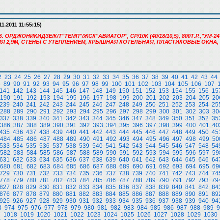
11.2011 11:55:15)
. ОРДЖОНИКИДЗЕ/К/Т"ТЕМП"/ЖСК"АВИАТОР", СР/10К (40/18/10,5), 800Т.Р.,"УМ-24"
ИЯ 2,9М, СТЕНЫ С УТЕПЛЕНИЕМ, КРЫШНАЯ КОТЕЛЬНАЯ, ПЛАСТИКОВЫЕ ОКНА,
2
23
24
25
26
27
28
29
30
31
32
33
34
35
36
37
38
39
40
41
42
43
44
8
89
90
91
92
93
94
95
96
97
98
99
100
101
102
103
104
105
106
107
141
142
143
144
145
146
147
148
149
150
151
152
153
154
155
156
15
190
191
192
193
194
195
196
197
198
199
200
201
202
203
204
205
20
239
240
241
242
243
244
245
246
247
248
249
250
251
252
253
254
25
288
289
290
291
292
293
294
295
296
297
298
299
300
301
302
303
30
337
338
339
340
341
342
343
344
345
346
347
348
349
350
351
352
35
386
387
388
389
390
391
392
393
394
395
396
397
398
399
400
401
40
435
436
437
438
439
440
441
442
443
444
445
446
447
448
449
450
45
484
485
486
487
488
489
490
491
492
493
494
495
496
497
498
499
50
533
534
535
536
537
538
539
540
541
542
543
544
545
546
547
548
54
582
583
584
585
586
587
588
589
590
591
592
593
594
595
596
597
59
631
632
633
634
635
636
637
638
639
640
641
642
643
644
645
646
64
680
681
682
683
684
685
686
687
688
689
690
691
692
693
694
695
69
729
730
731
732
733
734
735
736
737
738
739
740
741
742
743
744
74
778
779
780
781
782
783
784
785
786
787
788
789
790
791
792
793
79
827
828
829
830
831
832
833
834
835
836
837
838
839
840
841
842
84
876
877
878
879
880
881
882
883
884
885
886
887
888
889
890
891
89
925
926
927
928
929
930
931
932
933
934
935
936
937
938
939
940
94
3
974
975
976
977
978
979
980
981
982
983
984
985
986
987
988
989
9
7
1018
1019
1020
1021
1022
1023
1024
1025
1026
1027
1028
1029
1030