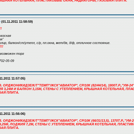
РЫШНАЯ КОТЕЛЬНАЯ, ПЛАСТИКОВЫЕ ОКНА, РАДИАТОРЫ, ГАЗОВАЯ ПЛИТА.
9
(01.11.2011 11:58:59)
!
вквзская
ия"
золир, балкон/ст/утепл, с/р, пл.окна, мет/дв, д/ф, отличное состояние.
!!
, возможен торг
702-05-09
11.2011 11:57:05)
. ОРДЖОНИКИДЗЕ/К/Т"ТЕМП"/ЖСК"АВИАТОР", СР/10К (82/44/14), 1800Т.Р.,"УМ-24",
ИЯ 3,24М И БАЛКОН 3,15М, СТЕНЫ С УТЕПЛЕНИЕМ, КРЫШНАЯ КОТЕЛЬНАЯ, ПЛ
ВАЯ ПЛИТА.
11.2011 11:56:06)
. ОРДЖОНИКИДЗЕ/К/Т"ТЕМП"/ЖСК"АВИАТОР", СР/10К (66/31/13,5), 1370Т.Р.,"УМ-24
9,25М, ЛОДЖИЯ 7,2М, СТЕНЫ С УТЕПЛЕНИЕМ, КРЫШНАЯ КОТЕЛЬНАЯ, ПЛАСТИ
ВАЯ ПЛИТА.