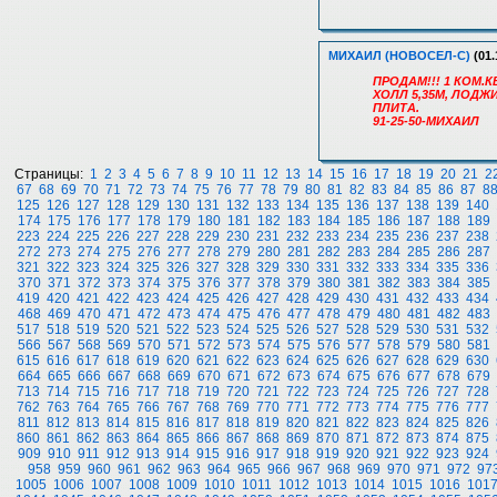
МИХАИЛ (НОВОСЕЛ-С)
(01.
ПРОДАМ!!! 1 КОМ.КВ
ХОЛЛ 5,35М, ЛОДЖ
ПЛИТА.
91-25-50-МИХАИЛ
Страницы:
1
2
3
4
5
6
7
8
9
10
11
12
13
14
15
16
17
18
19
20
21
2
67
68
69
70
71
72
73
74
75
76
77
78
79
80
81
82
83
84
85
86
87
8
125
126
127
128
129
130
131
132
133
134
135
136
137
138
139
140
174
175
176
177
178
179
180
181
182
183
184
185
186
187
188
189
223
224
225
226
227
228
229
230
231
232
233
234
235
236
237
238
272
273
274
275
276
277
278
279
280
281
282
283
284
285
286
287
321
322
323
324
325
326
327
328
329
330
331
332
333
334
335
336
370
371
372
373
374
375
376
377
378
379
380
381
382
383
384
385
419
420
421
422
423
424
425
426
427
428
429
430
431
432
433
434
468
469
470
471
472
473
474
475
476
477
478
479
480
481
482
483
517
518
519
520
521
522
523
524
525
526
527
528
529
530
531
532
566
567
568
569
570
571
572
573
574
575
576
577
578
579
580
581
615
616
617
618
619
620
621
622
623
624
625
626
627
628
629
630
664
665
666
667
668
669
670
671
672
673
674
675
676
677
678
679
713
714
715
716
717
718
719
720
721
722
723
724
725
726
727
728
762
763
764
765
766
767
768
769
770
771
772
773
774
775
776
777
811
812
813
814
815
816
817
818
819
820
821
822
823
824
825
826
860
861
862
863
864
865
866
867
868
869
870
871
872
873
874
875
909
910
911
912
913
914
915
916
917
918
919
920
921
922
923
924
958
959
960
961
962
963
964
965
966
967
968
969
970
971
972
97
1005
1006
1007
1008
1009
1010
1011
1012
1013
1014
1015
1016
101