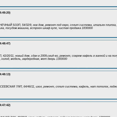
4:49:20)
ЕЧНЫЙ 5/10П, 54/32/9, нов дом, ремонт под евро, сплит система, итальян плитка,
ика, посудом.машина, встроен шкаф купе, чистая продажа 1830000
4:48:47)
, 42/20/11, новый дом, сдан в 2009,свид-во, ремонт, соврем кафель в ванной и на пол
, холод, мебель, гардеробная, мет дверь 1300000
4:48:13)
СЕЕВСКАЯ 7/9П, 64/46/11, изол, ремонт, сплит система, кафель, нат потолок, лодж
4:47:42)