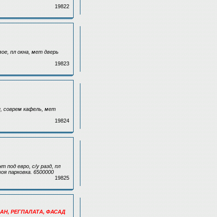
19822
ое, пл окна, мет дверь
19823
ы, соврем кафель, мет
19824
 под евро, с/у разд, пл
оя парковка. 6500000
19825
СДАН, РЕГПАЛАТА, ФАСАД