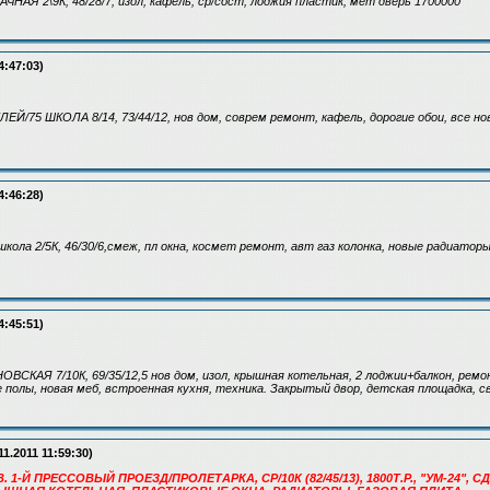
ЧНАЯ 2\9К, 48/28/7, изол, кафель, ср/сост, лоджия пластик, мет дверь 1700000
4:47:03)
ЕЙ/75 ШКОЛА 8/14, 73/44/12, нов дом, соврем ремонт, кафель, дорогие обои, все нов
4:46:28)
кола 2/5К, 46/30/6,смеж, пл окна, космет ремонт, авт газ колонка, новые радиатор
4:45:51)
ВСКАЯ 7/10К, 69/35/12,5 нов дом, изол, крышная котельная, 2 лоджии+балкон, ремонт
 полы, новая меб, встроенная кухня, техника. Закрытый двор, детская площадка, св
11.2011 11:59:30)
. 1-Й ПРЕССОВЫЙ ПРОЕЗД/ПРОЛЕТАРКА, СР/10К (82/45/13), 1800Т.Р., "УМ-24", 