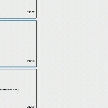
21207
21208
 возможен торг
21209