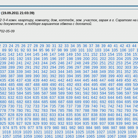
9
(19.09.2011 21:03:39)
-3-4 комн. квартиру, комнату, дом, коттедж, зем. участок, гараж в г. Саратове на
 документов, в подборе вариантов обмена с доплатой.
702-05-09
2
23
24
25
26
27
28
29
30
31
32
33
34
35
36
37
38
39
40
41
42
43
44
8
89
90
91
92
93
94
95
96
97
98
99
100
101
102
103
104
105
106
107
141
142
143
144
145
146
147
148
149
150
151
152
153
154
155
156
15
190
191
192
193
194
195
196
197
198
199
200
201
202
203
204
205
20
239
240
241
242
243
244
245
246
247
248
249
250
251
252
253
254
25
288
289
290
291
292
293
294
295
296
297
298
299
300
301
302
303
30
337
338
339
340
341
342
343
344
345
346
347
348
349
350
351
352
35
386
387
388
389
390
391
392
393
394
395
396
397
398
399
400
401
40
435
436
437
438
439
440
441
442
443
444
445
446
447
448
449
450
45
484
485
486
487
488
489
490
491
492
493
494
495
496
497
498
499
50
533
534
535
536
537
538
539
540
541
542
543
544
545
546
547
548
54
582
583
584
585
586
587
588
589
590
591
592
593
594
595
596
597
59
631
632
633
634
635
636
637
638
639
640
641
642
643
644
645
646
64
680
681
682
683
684
685
686
687
688
689
690
691
692
693
694
695
69
729
730
731
732
733
734
735
736
737
738
739
740
741
742
743
744
74
778
779
780
781
782
783
784
785
786
787
788
789
790
791
792
793
79
827
828
829
830
831
832
833
834
835
836
837
838
839
840
841
842
84
876
877
878
879
880
881
882
883
884
885
886
887
888
889
890
891
89
925
926
927
928
929
930
931
932
933
934
935
936
937
938
939
940
94
3
974
975
976
977
978
979
980
981
982
983
984
985
986
987
988
989
9
7
1018
1019
1020
1021
1022
1023
1024
1025
1026
1027
1028
1029
1030
6
1057
1058
1059
1060
1061
1062
1063
1064
1065
1066
1067
1068
1069