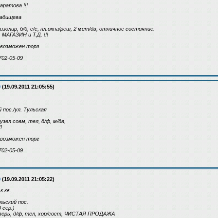
ратова !!!
 Радищева
. изолир, б/б, с/с, пл.окна/реш, 2 мет/дв, отличное состояние.
ГАЗИН и Т.Д. !!!
, возможен торг
702-05-09
9
(19.09.2011 21:05:55)
 пос./ул. Тульская
нузел совм, тел, д/ф, м/дв,
!
, возможен торг
702-05-09
9
(19.09.2011 21:05:22)
.кв.
льский пос.
0 сер.)
т/дверь, д/ф, тел, хор/сост, ЧИСТАЯ ПРОДАЖА