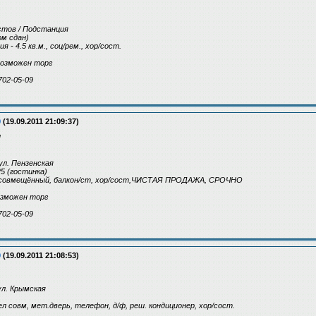
астов / Подстанция
дом сдан)
жия - 4.5 кв.м., соц/рем., хор/сост.
 возможен торг
702-05-09
9
(19.09.2011 21:09:37)
!
ул. Пензенская
/5 (гостинка)
зел совмещённый, балкон/ст, хор/сост,ЧИСТАЯ ПРОДАЖА, СРОЧНО
возможен торг
702-05-09
9
(19.09.2011 21:08:53)
 ул. Крымская
узел совм, мет.дверь, телефон, д/ф, реш. кондиционер, хор/сост.