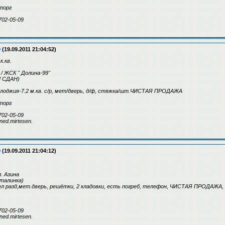
 торг
702-05-09
9
(19.09.2011 21:04:52)
.кв.
/ ЖСК " Долина-99"
 СДАН)
л, лоджия-7.2 м.кв. с/р, мет/дверь, д/ф, стяжка/шт.ЧИСТАЯ ПРОДАЖА
 торг
702-05-09
ned.mirtesen.
9
(19.09.2011 21:04:12)
л. Азина
(сталинка)
узел разд,мет.дверь, решётки, 2 кладовки, есть погреб, телефон, ЧИСТАЯ ПРОДАЖА,
702-05-09
ned.mirtesen.