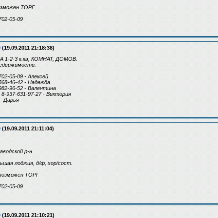
возможен ТОРГ
702-05-09
9
(19.09.2011 21:18:38)
1-2-3 к.кв, КОМНАТ, ДОМОВ.
движимости:
702-05-09 - Алексей
-368-46-42 - Надежда
-982-96-52 - Валентина
, 8-937-631-97-27 - Виктория
 - Дарья
9
(19.09.2011 21:11:04)
Заводской р-н
ольшая лоджия, д/ф, хор/сост.
. возможен ТОРГ
702-05-09
9
(19.09.2011 21:10:21)