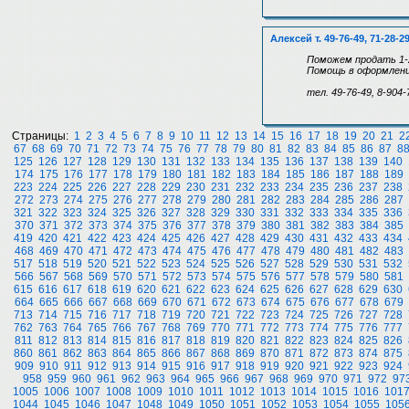
Алексей т. 49-76-49, 71-28-2
Поможем продать 1-2
Помощь в оформлении
тел. 49-76-49, 8-904-
Страницы:
1
2
3
4
5
6
7
8
9
10
11
12
13
14
15
16
17
18
19
20
21
2
67
68
69
70
71
72
73
74
75
76
77
78
79
80
81
82
83
84
85
86
87
8
125
126
127
128
129
130
131
132
133
134
135
136
137
138
139
140
174
175
176
177
178
179
180
181
182
183
184
185
186
187
188
189
223
224
225
226
227
228
229
230
231
232
233
234
235
236
237
238
272
273
274
275
276
277
278
279
280
281
282
283
284
285
286
287
321
322
323
324
325
326
327
328
329
330
331
332
333
334
335
336
370
371
372
373
374
375
376
377
378
379
380
381
382
383
384
385
419
420
421
422
423
424
425
426
427
428
429
430
431
432
433
434
468
469
470
471
472
473
474
475
476
477
478
479
480
481
482
483
517
518
519
520
521
522
523
524
525
526
527
528
529
530
531
532
566
567
568
569
570
571
572
573
574
575
576
577
578
579
580
581
615
616
617
618
619
620
621
622
623
624
625
626
627
628
629
630
664
665
666
667
668
669
670
671
672
673
674
675
676
677
678
679
713
714
715
716
717
718
719
720
721
722
723
724
725
726
727
728
762
763
764
765
766
767
768
769
770
771
772
773
774
775
776
777
811
812
813
814
815
816
817
818
819
820
821
822
823
824
825
826
860
861
862
863
864
865
866
867
868
869
870
871
872
873
874
875
909
910
911
912
913
914
915
916
917
918
919
920
921
922
923
924
958
959
960
961
962
963
964
965
966
967
968
969
970
971
972
97
1005
1006
1007
1008
1009
1010
1011
1012
1013
1014
1015
1016
101
1044
1045
1046
1047
1048
1049
1050
1051
1052
1053
1054
1055
105