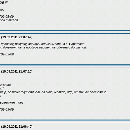
 !!!
орг
702-05-09
ned.mirtesen.
9
(19.09.2011 21:07:42)
 продажу, покупку, аренду недвижимости в г. Саратове
 документов, в подборе вариантов обмена с доплатой.
702-05-09
9
(19.09.2011 21:07:10)
!
вквзская
ия"
золир, балкон/ст/утепл, с/р, пл.окна, мет/дв, д/ф, отличное состояние.
!
, возможен торг
702-05-09
9
(19.09.2011 21:06:40)