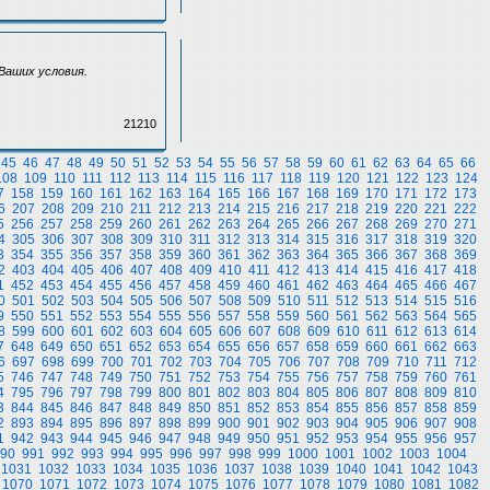
 Ваших условия.
21210
45
46
47
48
49
50
51
52
53
54
55
56
57
58
59
60
61
62
63
64
65
66
108
109
110
111
112
113
114
115
116
117
118
119
120
121
122
123
124
7
158
159
160
161
162
163
164
165
166
167
168
169
170
171
172
173
6
207
208
209
210
211
212
213
214
215
216
217
218
219
220
221
222
5
256
257
258
259
260
261
262
263
264
265
266
267
268
269
270
271
4
305
306
307
308
309
310
311
312
313
314
315
316
317
318
319
320
3
354
355
356
357
358
359
360
361
362
363
364
365
366
367
368
369
2
403
404
405
406
407
408
409
410
411
412
413
414
415
416
417
418
1
452
453
454
455
456
457
458
459
460
461
462
463
464
465
466
467
0
501
502
503
504
505
506
507
508
509
510
511
512
513
514
515
516
9
550
551
552
553
554
555
556
557
558
559
560
561
562
563
564
565
8
599
600
601
602
603
604
605
606
607
608
609
610
611
612
613
614
7
648
649
650
651
652
653
654
655
656
657
658
659
660
661
662
663
6
697
698
699
700
701
702
703
704
705
706
707
708
709
710
711
712
5
746
747
748
749
750
751
752
753
754
755
756
757
758
759
760
761
4
795
796
797
798
799
800
801
802
803
804
805
806
807
808
809
810
3
844
845
846
847
848
849
850
851
852
853
854
855
856
857
858
859
2
893
894
895
896
897
898
899
900
901
902
903
904
905
906
907
908
1
942
943
944
945
946
947
948
949
950
951
952
953
954
955
956
957
90
991
992
993
994
995
996
997
998
999
1000
1001
1002
1003
1004
1031
1032
1033
1034
1035
1036
1037
1038
1039
1040
1041
1042
1043
1070
1071
1072
1073
1074
1075
1076
1077
1078
1079
1080
1081
1082