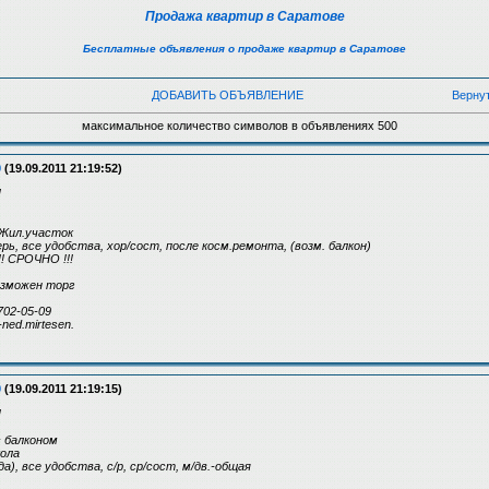
Продажа квартир в Саратове
Бесплатные объявления о продаже квартир в Саратове
ДОБАВИТЬ ОБЪЯВЛЕНИЕ
Верну
максимальное количество символов в объявлениях 500
9
(19.09.2011 21:19:52)
!
 Жил.участок
верь, все удобства, хор/сост, после косм.ремонта, (возм. балкон)
 СРОЧНО !!!
возможен торг
702-05-09
ned.mirtesen.
9
(19.09.2011 21:19:15)
!
с балконом
кола
седа), все удобства, с/р, ср/сост, м/дв.-общая