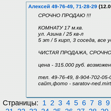
Алексей 49-76-49, 71-28-29
(12.0
СРОЧНО ПРОДАЮ !!!
КОМНАТУ 17 м.кв.
ул. Азина / 25 кв-л
5 эт / 5 кирп, 3 соседа, вс
ЧИСТАЯ ПРОДАЖА, СРОЧНО 
цена - 315.000 руб. возможе
тел. 49-76-49, 8-904-702-05-
сайт,фото - saratov-ned.mir
Страницы:
1
2
3
4
5
6
7
8
9