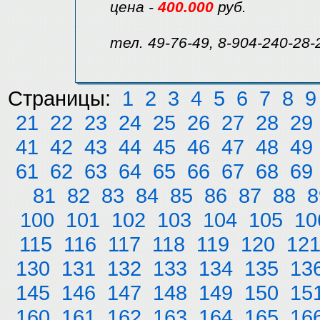
цена -
400.000
руб.
тел. 49-76-49, 8-904-240-28-
Страницы:
1
2
3
4
5
6
7
8
9
21
22
23
24
25
26
27
28
29
41
42
43
44
45
46
47
48
49
61
62
63
64
65
66
67
68
69
81
82
83
84
85
86
87
88
8
100
101
102
103
104
105
10
115
116
117
118
119
120
12
130
131
132
133
134
135
13
145
146
147
148
149
150
15
160
161
162
163
164
165
16