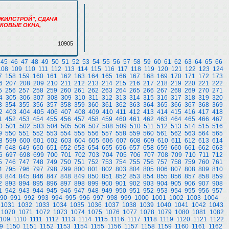
ГОЖИЛСТРОЙ", СДАЧА
ТИКОВЫЕ ОКНА,
10905
45
46
47
48
49
50
51
52
53
54
55
56
57
58
59
60
61
62
63
64
65
66
108
109
110
111
112
113
114
115
116
117
118
119
120
121
122
123
124
7
158
159
160
161
162
163
164
165
166
167
168
169
170
171
172
173
6
207
208
209
210
211
212
213
214
215
216
217
218
219
220
221
222
5
256
257
258
259
260
261
262
263
264
265
266
267
268
269
270
271
4
305
306
307
308
309
310
311
312
313
314
315
316
317
318
319
320
3
354
355
356
357
358
359
360
361
362
363
364
365
366
367
368
369
2
403
404
405
406
407
408
409
410
411
412
413
414
415
416
417
418
1
452
453
454
455
456
457
458
459
460
461
462
463
464
465
466
467
0
501
502
503
504
505
506
507
508
509
510
511
512
513
514
515
516
9
550
551
552
553
554
555
556
557
558
559
560
561
562
563
564
565
8
599
600
601
602
603
604
605
606
607
608
609
610
611
612
613
614
7
648
649
650
651
652
653
654
655
656
657
658
659
660
661
662
663
6
697
698
699
700
701
702
703
704
705
706
707
708
709
710
711
712
5
746
747
748
749
750
751
752
753
754
755
756
757
758
759
760
761
4
795
796
797
798
799
800
801
802
803
804
805
806
807
808
809
810
3
844
845
846
847
848
849
850
851
852
853
854
855
856
857
858
859
2
893
894
895
896
897
898
899
900
901
902
903
904
905
906
907
908
1
942
943
944
945
946
947
948
949
950
951
952
953
954
955
956
957
90
991
992
993
994
995
996
997
998
999
1000
1001
1002
1003
1004
1031
1032
1033
1034
1035
1036
1037
1038
1039
1040
1041
1042
1043
1070
1071
1072
1073
1074
1075
1076
1077
1078
1079
1080
1081
1082
109
1110
1111
1112
1113
1114
1115
1116
1117
1118
1119
1120
1121
1122
9
1150
1151
1152
1153
1154
1155
1156
1157
1158
1159
1160
1161
1162