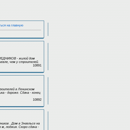
ться на главную
СРЕДНИКОВ - жилой дом
шевле, чем у строителей.
10891
троителей в Ленинском
а - дороже. Сдача - конец
10892
ников . Дом в Энгельсе на
м, лоджия. Скоро сдача -