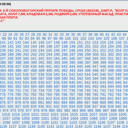
9:59:56)
В. 5-Й СОКОЛОВОГОРСКИЙ ПР/ПАРК ПОБЕДЫ, СР/11К (45/22/8), 1160Т.Р., "ВОЛ
АЛАТА, ХОЛЛ 7,6М, КЛАДОВАЯ 1,5М, ЛОДЖИЯ 2,6М, УТЕПЛЕННЫЙ ФАСАД, ПЛАС
ВАЯ ПЛИТА.
-С"
2
23
24
25
26
27
28
29
30
31
32
33
34
35
36
37
38
39
40
41
42
43
44
8
89
90
91
92
93
94
95
96
97
98
99
100
101
102
103
104
105
106
107
141
142
143
144
145
146
147
148
149
150
151
152
153
154
155
156
15
190
191
192
193
194
195
196
197
198
199
200
201
202
203
204
205
20
239
240
241
242
243
244
245
246
247
248
249
250
251
252
253
254
25
288
289
290
291
292
293
294
295
296
297
298
299
300
301
302
303
30
337
338
339
340
341
342
343
344
345
346
347
348
349
350
351
352
35
386
387
388
389
390
391
392
393
394
395
396
397
398
399
400
401
40
435
436
437
438
439
440
441
442
443
444
445
446
447
448
449
450
45
484
485
486
487
488
489
490
491
492
493
494
495
496
497
498
499
50
533
534
535
536
537
538
539
540
541
542
543
544
545
546
547
548
54
582
583
584
585
586
587
588
589
590
591
592
593
594
595
596
597
59
631
632
633
634
635
636
637
638
639
640
641
642
643
644
645
646
64
680
681
682
683
684
685
686
687
688
689
690
691
692
693
694
695
69
729
730
731
732
733
734
735
736
737
738
739
740
741
742
743
744
74
778
779
780
781
782
783
784
785
786
787
788
789
790
791
792
793
79
827
828
829
830
831
832
833
834
835
836
837
838
839
840
841
842
84
876
877
878
879
880
881
882
883
884
885
886
887
888
889
890
891
89
925
926
927
928
929
930
931
932
933
934
935
936
937
938
939
940
94
3
974
975
976
977
978
979
980
981
982
983
984
985
986
987
988
989
9
7
1018
1019
1020
1021
1022
1023
1024
1025
1026
1027
1028
1029
1030
6
1057
1058
1059
1060
1061
1062
1063
1064
1065
1066
1067
1068
1069
5
1096
1097
1098
1099
1100
1101
1102
1103
1104
1105
1106
1107
1108
1
1136
1137
1138
1139
1140
1141
1142
1143
1144
1145
1146
1147
1148
114