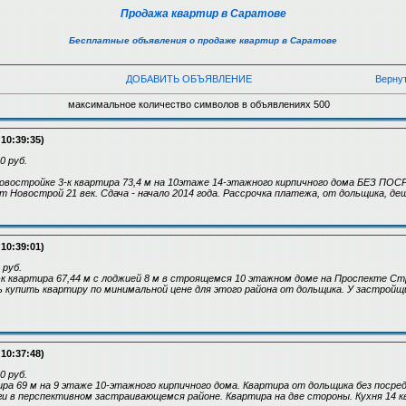
Продажа квартир в Саратове
Бесплатные объявления о продаже квартир в Саратове
ДОБАВИТЬ ОБЪЯВЛЕНИЕ
Верну
максимальное количество символов в объявлениях 500
 10:39:35)
0 руб.
овостройке 3-к квартира 73,4 м на 10этаже 14-этажного кирпичного дома БЕЗ ПО
 Новострой 21 век. Сдача - начало 2014 года. Рассрочка платежа, от дольщика, де
 10:39:01)
 руб.
2-к квартира 67,44 м с лоджией 8 м в строящемся 10 этажном доме на Проспекте С
 купить квартиру по минимальной цене для этого района от дольщика. У застройщик
 10:37:48)
0 руб.
ира 69 м на 9 этаже 10-этажного кирпичного дома. Квартира от дольщика без посред
ги в перспективном застраивающемся районе. Квартира на две стороны. Кухня 14 кв 