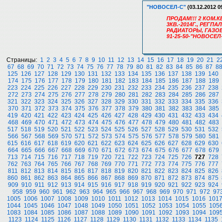
"НОВОСЕЛ-С"
(03.12.2012 0
ПРОДАМ!!! 2 КОМ.К
3КВ.-2014Г., РЕГП
РАДИАТОРЫ, ГАЗО
91-25-50-"НОВОСЕЛ
Страницы:
1
2
3
4
5
6
7
8
9
10
11
12
13
14
15
16
17
18
19
20
21
2
67
68
69
70
71
72
73
74
75
76
77
78
79
80
81
82
83
84
85
86
87
8
125
126
127
128
129
130
131
132
133
134
135
136
137
138
139
140
174
175
176
177
178
179
180
181
182
183
184
185
186
187
188
189
223
224
225
226
227
228
229
230
231
232
233
234
235
236
237
238
272
273
274
275
276
277
278
279
280
281
282
283
284
285
286
287
321
322
323
324
325
326
327
328
329
330
331
332
333
334
335
336
370
371
372
373
374
375
376
377
378
379
380
381
382
383
384
385
419
420
421
422
423
424
425
426
427
428
429
430
431
432
433
434
468
469
470
471
472
473
474
475
476
477
478
479
480
481
482
483
517
518
519
520
521
522
523
524
525
526
527
528
529
530
531
532
566
567
568
569
570
571
572
573
574
575
576
577
578
579
580
581
615
616
617
618
619
620
621
622
623
624
625
626
627
628
629
630
664
665
666
667
668
669
670
671
672
673
674
675
676
677
678
679
713
714
715
716
717
718
719
720
721
722
723
724
725
726
727
728
762
763
764
765
766
767
768
769
770
771
772
773
774
775
776
777
811
812
813
814
815
816
817
818
819
820
821
822
823
824
825
826
860
861
862
863
864
865
866
867
868
869
870
871
872
873
874
875
909
910
911
912
913
914
915
916
917
918
919
920
921
922
923
924
958
959
960
961
962
963
964
965
966
967
968
969
970
971
972
97
1005
1006
1007
1008
1009
1010
1011
1012
1013
1014
1015
1016
101
1044
1045
1046
1047
1048
1049
1050
1051
1052
1053
1054
1055
105
1083
1084
1085
1086
1087
1088
1089
1090
1091
1092
1093
1094
109
1123
1124
1125
1126
1127
1128
1129
1130
1131
1132
1133
1134
1135