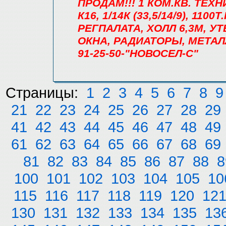
ПРОДАМ!!! 1 КОМ.КВ. ТЕХ
К16, 1/14К (33,5/14/9), 11
РЕГПАЛАТА, ХОЛЛ 6,3М, 
ОКНА, РАДИАТОРЫ, МЕТАЛ
91-25-50-"НОВОСЕЛ-С"
Страницы:
1
2
3
4
5
6
7
8
9
21
22
23
24
25
26
27
28
29
41
42
43
44
45
46
47
48
49
61
62
63
64
65
66
67
68
69
81
82
83
84
85
86
87
88
8
100
101
102
103
104
105
10
115
116
117
118
119
120
12
130
131
132
133
134
135
13