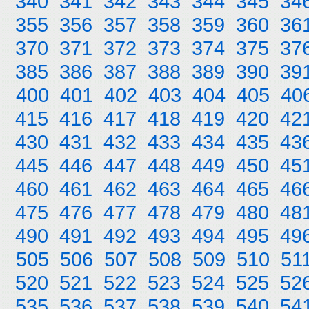
340
341
342
343
344
345
34
355
356
357
358
359
360
36
370
371
372
373
374
375
37
385
386
387
388
389
390
39
400
401
402
403
404
405
40
415
416
417
418
419
420
42
430
431
432
433
434
435
43
445
446
447
448
449
450
45
460
461
462
463
464
465
46
475
476
477
478
479
480
48
490
491
492
493
494
495
49
505
506
507
508
509
510
51
520
521
522
523
524
525
52
535
536
537
538
539
540
54