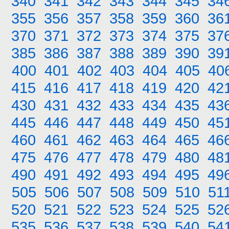
340
341
342
343
344
345
34
355
356
357
358
359
360
36
370
371
372
373
374
375
37
385
386
387
388
389
390
39
400
401
402
403
404
405
40
415
416
417
418
419
420
42
430
431
432
433
434
435
43
445
446
447
448
449
450
45
460
461
462
463
464
465
46
475
476
477
478
479
480
48
490
491
492
493
494
495
49
505
506
507
508
509
510
51
520
521
522
523
524
525
52
535
536
537
538
539
540
54