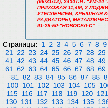
(65/31/12), 2400Т.Р., "УМ-2
ПРИХОЖАЯ 11,4М, 2 ЛОДЖИИ:
УТЕПЛЕНИЕМ, КРЫШНАЯ К
РАДИАТОРЫ, МЕТАЛЛИЧЕСК
91-25-50-"НОВОСЕЛ-С"
Страницы:
1
2
3
4
5
6
7
8
9
21
22
23
24
25
26
27
28
29
41
42
43
44
45
46
47
48
49
61
62
63
64
65
66
67
68
69
81
82
83
84
85
86
87
88
8
100
101
102
103
104
105
10
115
116
117
118
119
120
12
130
131
132
133
134
135
13