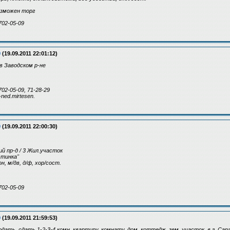
возможен торг
702-05-09
9
(19.09.2011 22:01:12)
Заводском р-не
702-05-09, 71-28-29
ned.mirtesen.
9
(19.09.2011 22:00:30)
ий пр-д / 3 Жил.участок
остинка"
кон, м/дв, д/ф, хор/сост.
702-05-09
9
(19.09.2011 21:59:53)
дать, сдать 1-2-3-4 комн. квартиру, комнату, дом, коттедж, зем. участок, в г. Са