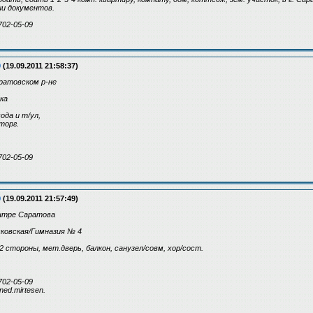
и документов.
702-05-09
9
(19.09.2011 21:58:37)
ратовском р-не
вка
вода и т/ул,
торг.
702-05-09
9
(19.09.2011 21:57:49)
ентре Саратова
сковская/Гимназия № 4
а 2 стороны, мет.дверь, балкон, санузел/совм, хор/сост.
702-05-09
ned.mirtesen.