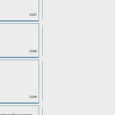
21157
21158
21159
ратове на Ваших условия.