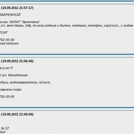
9
(19.09.2011 21:57:17)
 НАБЕРЕЖНОЙ
кв-ры: 56/34/7 "брежневка"
, с/с, мет.дверь, д/ф, пл.окно,лоджия и балкон, кладовка, телефон, хор/сост., с видом
 ТОРГ
702-05-09
ned.mirtesen.
9
(19.09.2011 21:56:45)
р-не !!!
ый /ул. Молодёжная
л/душ, водонагреватель, н/сост,
 возможен торг
702-05-09
9
(19.09.2011 21:56:05)
н. № 57
удия"