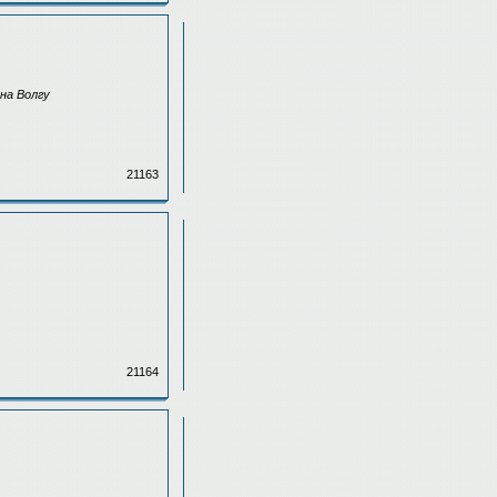
 на Волгу
21163
21164