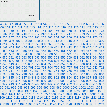
стояние.
21165
45
46
47
48
49
50
51
52
53
54
55
56
57
58
59
60
61
62
63
64
65
66
108
109
110
111
112
113
114
115
116
117
118
119
120
121
122
123
124
7
158
159
160
161
162
163
164
165
166
167
168
169
170
171
172
173
6
207
208
209
210
211
212
213
214
215
216
217
218
219
220
221
222
5
256
257
258
259
260
261
262
263
264
265
266
267
268
269
270
271
4
305
306
307
308
309
310
311
312
313
314
315
316
317
318
319
320
3
354
355
356
357
358
359
360
361
362
363
364
365
366
367
368
369
2
403
404
405
406
407
408
409
410
411
412
413
414
415
416
417
418
1
452
453
454
455
456
457
458
459
460
461
462
463
464
465
466
467
0
501
502
503
504
505
506
507
508
509
510
511
512
513
514
515
516
9
550
551
552
553
554
555
556
557
558
559
560
561
562
563
564
565
8
599
600
601
602
603
604
605
606
607
608
609
610
611
612
613
614
7
648
649
650
651
652
653
654
655
656
657
658
659
660
661
662
663
6
697
698
699
700
701
702
703
704
705
706
707
708
709
710
711
712
5
746
747
748
749
750
751
752
753
754
755
756
757
758
759
760
761
4
795
796
797
798
799
800
801
802
803
804
805
806
807
808
809
810
3
844
845
846
847
848
849
850
851
852
853
854
855
856
857
858
859
2
893
894
895
896
897
898
899
900
901
902
903
904
905
906
907
908
1
942
943
944
945
946
947
948
949
950
951
952
953
954
955
956
957
90
991
992
993
994
995
996
997
998
999
1000
1001
1002
1003
1004
1031
1032
1033
1034
1035
1036
1037
1038
1039
1040
1041
1042
1043
1070
1071
1072
1073
1074
1075
1076
1077
1078
1079
1080
1081
1082
109
1110
1111
1112
1113
1114
1115
1116
1117
1118
1119
1120
1121
1122
9
1150
1151
1152
1153
1154
1155
1156
1157
1158
1159
1160
1161
1162
9
1190
1191
1192
1193
1194
1195
1196
1197
1198
1199
1200
1201
1202