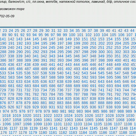
изолир, балкон/ст, с/с, пл.окна, мет/дв, натяжной потолок, ламинад, д/ф, отличное со
, возможен торг
702-05-09
2
23
24
25
26
27
28
29
30
31
32
33
34
35
36
37
38
39
40
41
42
43
44
8
89
90
91
92
93
94
95
96
97
98
99
100
101
102
103
104
105
106
107
141
142
143
144
145
146
147
148
149
150
151
152
153
154
155
156
15
190
191
192
193
194
195
196
197
198
199
200
201
202
203
204
205
20
239
240
241
242
243
244
245
246
247
248
249
250
251
252
253
254
25
288
289
290
291
292
293
294
295
296
297
298
299
300
301
302
303
30
337
338
339
340
341
342
343
344
345
346
347
348
349
350
351
352
35
386
387
388
389
390
391
392
393
394
395
396
397
398
399
400
401
40
435
436
437
438
439
440
441
442
443
444
445
446
447
448
449
450
45
484
485
486
487
488
489
490
491
492
493
494
495
496
497
498
499
50
533
534
535
536
537
538
539
540
541
542
543
544
545
546
547
548
54
582
583
584
585
586
587
588
589
590
591
592
593
594
595
596
597
59
631
632
633
634
635
636
637
638
639
640
641
642
643
644
645
646
64
680
681
682
683
684
685
686
687
688
689
690
691
692
693
694
695
69
729
730
731
732
733
734
735
736
737
738
739
740
741
742
743
744
74
778
779
780
781
782
783
784
785
786
787
788
789
790
791
792
793
79
827
828
829
830
831
832
833
834
835
836
837
838
839
840
841
842
84
876
877
878
879
880
881
882
883
884
885
886
887
888
889
890
891
89
925
926
927
928
929
930
931
932
933
934
935
936
937
938
939
940
94
3
974
975
976
977
978
979
980
981
982
983
984
985
986
987
988
989
9
7
1018
1019
1020
1021
1022
1023
1024
1025
1026
1027
1028
1029
1030
6
1057
1058
1059
1060
1061
1062
1063
1064
1065
1066
1067
1068
1069
5
1096
1097
1098
1099
1100
1101
1102
1103
1104
1105
1106
1107
1108
1
1136
1137
1138
1139
1140
1141
1142
1143
1144
1145
1146
1147
1148
114
1176
1177
1178
1179
1180
1181
1182
1183
1184
1185
1186
1187
1188
118