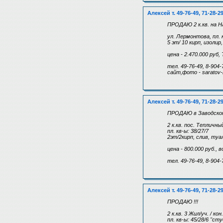
Алексей т. 49-76-49, 71-28-2
ПРОДАЮ 2 к.кв. на
ул. Лермонтова, пл. 
5 эт/ 10 кирп, изолир
цена - 2.470.000 руб,
тел. 49-76-49, 8-904-
сайт,фото - saratov-
Алексей т. 49-76-49, 71-28-2
ПРОДАЮ в Заводском 
2 к.кв. пос. Тепличн
пл. кв-ы: 38/27/7
2эт/2кирп, слив, туа
цена - 800.000 руб.,
тел. 49-76-49, 8-904-
Алексей т. 49-76-49, 71-28-2
ПРОДАЮ !!!
2 к.кв. 3 Жил/уч. / ко
пл. кв-ы: 45/28/6 "ст