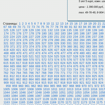
5 эт/ 5 кирп, комн. 
цена - 1.390.000 руб.
тел. 49-76-49, 8-904-
Страницы:
1
2
3
4
5
6
7
8
9
10
11
12
13
14
15
16
17
18
19
20
21
2
67
68
69
70
71
72
73
74
75
76
77
78
79
80
81
82
83
84
85
86
87
8
125
126
127
128
129
130
131
132
133
134
135
136
137
138
139
140
174
175
176
177
178
179
180
181
182
183
184
185
186
187
188
189
223
224
225
226
227
228
229
230
231
232
233
234
235
236
237
238
272
273
274
275
276
277
278
279
280
281
282
283
284
285
286
287
321
322
323
324
325
326
327
328
329
330
331
332
333
334
335
336
370
371
372
373
374
375
376
377
378
379
380
381
382
383
384
385
419
420
421
422
423
424
425
426
427
428
429
430
431
432
433
434
468
469
470
471
472
473
474
475
476
477
478
479
480
481
482
483
517
518
519
520
521
522
523
524
525
526
527
528
529
530
531
532
566
567
568
569
570
571
572
573
574
575
576
577
578
579
580
581
615
616
617
618
619
620
621
622
623
624
625
626
627
628
629
630
664
665
666
667
668
669
670
671
672
673
674
675
676
677
678
679
713
714
715
716
717
718
719
720
721
722
723
724
725
726
727
728
762
763
764
765
766
767
768
769
770
771
772
773
774
775
776
777
811
812
813
814
815
816
817
818
819
820
821
822
823
824
825
826
860
861
862
863
864
865
866
867
868
869
870
871
872
873
874
875
909
910
911
912
913
914
915
916
917
918
919
920
921
922
923
924
958
959
960
961
962
963
964
965
966
967
968
969
970
971
972
97
1005
1006
1007
1008
1009
1010
1011
1012
1013
1014
1015
1016
101
1044
1045
1046
1047
1048
1049
1050
1051
1052
1053
1054
1055
105
1083
1084
1085
1086
1087
1088
1089
1090
1091
1092
1093
1094
109
1123
1124
1125
1126
1127
1128
1129
1130
1131
1132
1133
1134
1135
1163
1164
1165
1166
1167
1168
1169
1170
1171
1172
1173
1174
1175