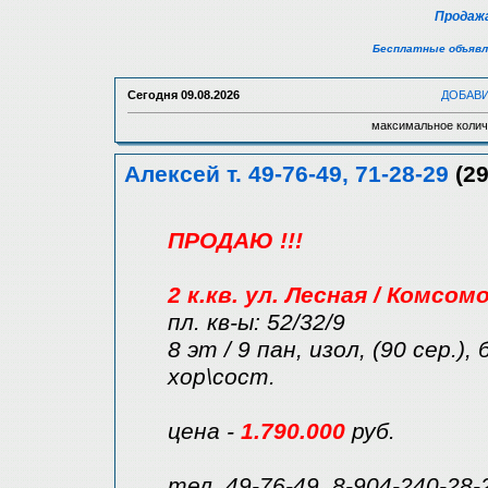
Продажа
Бесплатные объявл
Сегодня
09.08.2026
ДОБАВ
максимальное колич
Алексей т. 49-76-49, 71-28-29
(29
ПРОДАЮ !!!
2 к.кв. ул. Лесная / Комсом
пл. кв-ы: 52/32/9
8 эт / 9 пан, изол, (90 сер.),
хор\сост.
цена -
1.790.000
руб.
тел. 49-76-49, 8-904-240-28-