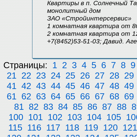
Квартиры в п. Солнечный Т
монолитный дом
ЗАО «Стройинтерсервис»
1 комнатная квартира от 8
2 комнатная квартира от 1
+7(8452)53-51-03; Давид. 
Страницы:
1
2
3
4
5
6
7
8
9
21
22
23
24
25
26
27
28
29
41
42
43
44
45
46
47
48
49
61
62
63
64
65
66
67
68
69
81
82
83
84
85
86
87
88
8
100
101
102
103
104
105
10
115
116
117
118
119
120
12