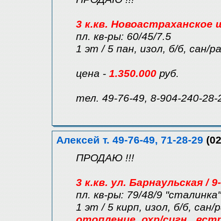
3 к.кв. Новоастраханское 
пл. кв-ры: 60/45/7.5
1 эт / 5 пан, изол, б/б, сан/р
цена -
1.350.000
руб.
тел. 49-76-49, 8-904-240-28-
Алексей т. 49-76-49, 71-28-29
(02
ПРОДАЮ !!!
3 к.кв. ул. Барнаульская /
пл. кв-ры: 79/48/9 "сталинка"
1 эт / 5 кирп, изол, б/б, сан
отопление, охр/сигн., встр