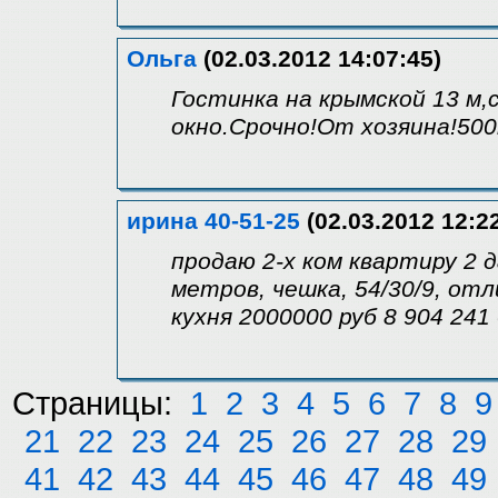
Ольга
(02.03.2012 14:07:45)
Гостинка на крымской 13 м
окно.Срочно!От хозяина!500
ирина 40-51-25
(02.03.2012 12:2
продаю 2-х ком квартиру 2 д
метров, чешка, 54/30/9, от
кухня 2000000 руб 8 904 241
Страницы:
1
2
3
4
5
6
7
8
9
21
22
23
24
25
26
27
28
29
41
42
43
44
45
46
47
48
49