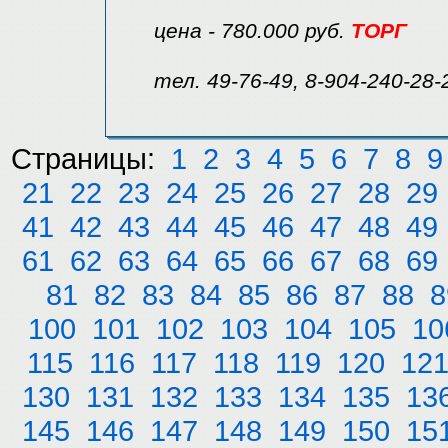
цена - 780.000 руб.
ТОРГ
тел. 49-76-49, 8-904-240-28-
Страницы:
1
2
3
4
5
6
7
8
9
21
22
23
24
25
26
27
28
29
41
42
43
44
45
46
47
48
49
61
62
63
64
65
66
67
68
69
81
82
83
84
85
86
87
88
8
100
101
102
103
104
105
10
115
116
117
118
119
120
12
130
131
132
133
134
135
13
145
146
147
148
149
150
15